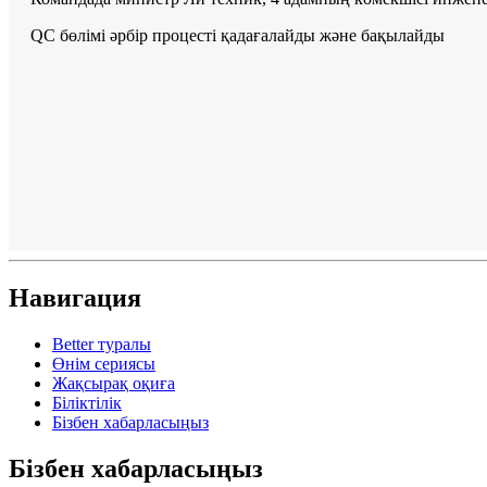
QC бөлімі әрбір процесті қадағалайды және бақылайды
Навигация
Better туралы
Өнім сериясы
Жақсырақ оқиға
Біліктілік
Бізбен хабарласыңыз
Бізбен хабарласыңыз