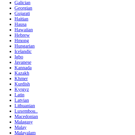
Galician
Georgian
Gujarati
Haitian
Hausa
Hawaiian
Hebrew
Hmong
Hungarian
Icelandic
Igbo
Javanese
Kannada
Kazakh
Khmer
Kurdish
Kyrgyz
Latin
Latvian
Lithuanian
Luxembou..
Macedonian
Malagasy
Malay
Malayalam