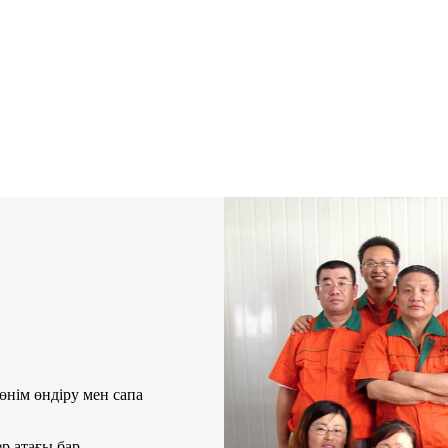
өнім өндіру мен сапа
р атағы бар.