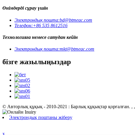
Өнімдерді сұрау үшін
Электрондық пошта:
bd@btmeac.com
Телефон:
+86 535 8612516
Технологияға немесе сатудан кейін
Электрондық пошта:
mkt@btmeac.com
бізге жазылыңыздар
© Авторлық құқық - 2010-2021 : Барлық құқықтар қорғалған.
, ,
Электрондық поштаны жіберу
x