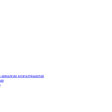
 арналған қозғалтқыштар
ар
р