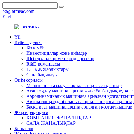
bd@btmeac.com
English
Үй
Better туралы
Біз кімбіз
Инвестициялар және өнімдер
Шеберханалар мен қондырғылар
R&D командасы
ҒЗТКЖ жабдықтары
Сапа бақылауы
Өнім сериясы
Машинаны тазалауға арналған қозғалтқыштар
Ағаш өңдеу машиналарына және бағбандық құралға
Аэродинамикалық машинаға арналған қозғалтқышт
Автокөлік қолданбаларына арналған қозғалтқышта
Басқа қуат машиналарына арналған қозғалтқыштар
Жақсырақ оқиға
КОМПАНИЯ ЖАҢАЛЫҚТАР
САЛА ЖАҢАЛЫҚТАР
Біліктілік
Жиі қойылатын сұрақтар