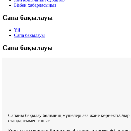
Бізбен хабарласыңыз
Сапа бақылауы
Үй
Сапа бақылауы
Сапа бақылауы
Сапаны бақылау бөлімінің мүшелері аға және көрнекті.Олар 
стандартымен таныс
Командада министр Ли техник, 4 адамның көмекшісі инжене