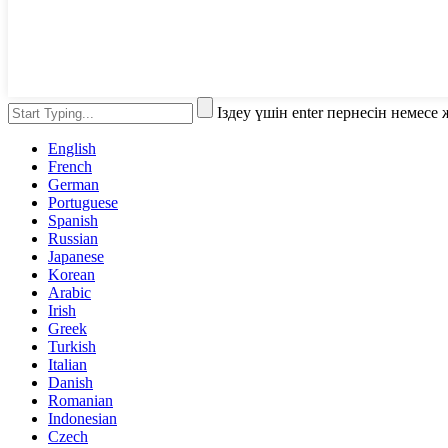
Іздеу үшін enter пернесін немес
English
French
German
Portuguese
Spanish
Russian
Japanese
Korean
Arabic
Irish
Greek
Turkish
Italian
Danish
Romanian
Indonesian
Czech