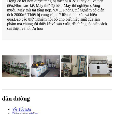
Động cơ tốt hơn được trang bị thiết bị R & D đầy đủ và tiên
tiến.Như Lực kế, Máy thử độ bền, Máy thí nghiệm sương
muối, Máy thử tải tổng hợp, v.v ... Phòng thí nghiệm có diện
tích 2000m².Thiết bị cung cấp dữ liệu chính xác và hiệu
quả.Báo cáo thử nghiệm nội bộ cho biết hiệu suất của sản
phẩm mà chúng tôi thiết kế và sản xuất, để chúng tôi biết cách
cải thiện và tối ưu hóa
dẫn đường
Về Tốt hơn
Dòng sản phẩm