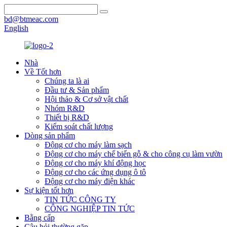
bd@btmeac.com
English
Nhà
Về Tốt hơn
Chúng ta là ai
Đầu tư & Sản phẩm
Hội thảo & Cơ sở vật chất
Nhóm R&D
Thiết bị R&D
Kiểm soát chất lượng
Dòng sản phẩm
Động cơ cho máy làm sạch
Động cơ cho máy chế biến gỗ & cho công cụ làm vườn
Động cơ cho máy khí động học
Động cơ cho các ứng dụng ô tô
Động cơ cho máy điện khác
Sự kiện tốt hơn
TIN TỨC CÔNG TY
CÔNG NGHIỆP TIN TỨC
Bằng cấp
Câu hỏi thường gặp