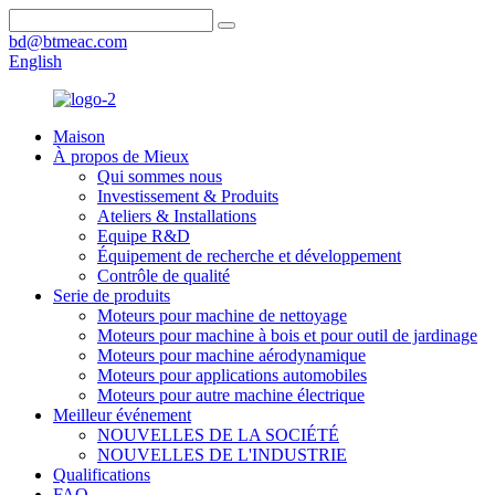
bd@btmeac.com
English
Maison
À propos de Mieux
Qui sommes nous
Investissement & Produits
Ateliers & Installations
Equipe R&D
Équipement de recherche et développement
Contrôle de qualité
Serie de produits
Moteurs pour machine de nettoyage
Moteurs pour machine à bois et pour outil de jardinage
Moteurs pour machine aérodynamique
Moteurs pour applications automobiles
Moteurs pour autre machine électrique
Meilleur événement
NOUVELLES DE LA SOCIÉTÉ
NOUVELLES DE L'INDUSTRIE
Qualifications
FAQ