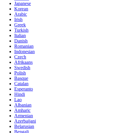
Japanese
Korean
Arabic
Irish
Greek
Turkish
Italian
Danish
Romanian
Indonesian
Czech
Afrikaans
Swedish
Polish
Basque
Catalan
Esperanto
Hindi
Lao
Albanian
Amharic
Armenian
Azerbaijani
Belarusian
Bengali