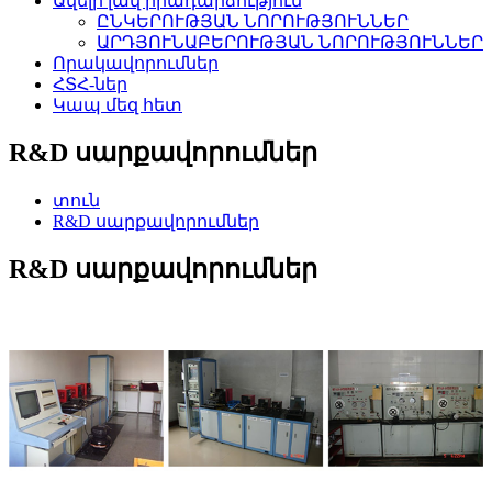
Ավելի լավ իրադարձություն
ԸՆԿԵՐՈՒԹՅԱՆ ՆՈՐՈՒԹՅՈՒՆՆԵՐ
ԱՐԴՅՈՒՆԱԲԵՐՈՒԹՅԱՆ ՆՈՐՈՒԹՅՈՒՆՆԵՐ
Որակավորումներ
ՀՏՀ-ներ
Կապ մեզ հետ
R&D սարքավորումներ
տուն
R&D սարքավորումներ
R&D սարքավորումներ