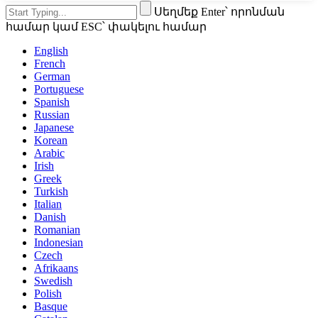
Սեղմեք Enter՝ որոնման
համար կամ ESC՝ փակելու համար
English
French
German
Portuguese
Spanish
Russian
Japanese
Korean
Arabic
Irish
Greek
Turkish
Italian
Danish
Romanian
Indonesian
Czech
Afrikaans
Swedish
Polish
Basque