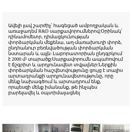
Ավելի լավ շարժիչ՝ հագեցած ամբողջական և
առաջադեմ R&D սարքավորումներով:Օրինակ՝
դինամոմետր, դիմացկունության
փորձարկման մեքենա, աղ-մառախուղի փորձ,
ընդհանուր բեռնվածության փորձարկման
նստարան և այլն: Լաբորատորիան ընդգրկում
է 2000 մ² տարածք:Սարքավորումն ապահովում
է ճշգրիտ և արդյունավետ տվյալներ:Ներքին
փորձարկման հաշվետվությունը ցույց է տալիս
արտադրանքի արդյունավետությունը, որը
մենք նախագծում և արտադրում ենք,
որպեսզի մենք իմանանք, թե ինչպես
բարելավել և օպտիմալացնել