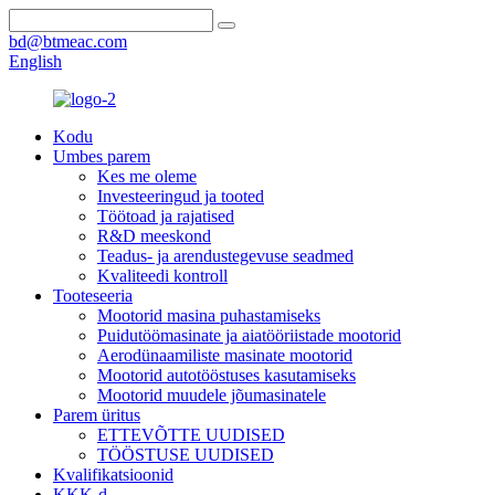
bd@btmeac.com
English
Kodu
Umbes parem
Kes me oleme
Investeeringud ja tooted
Töötoad ja rajatised
R&D meeskond
Teadus- ja arendustegevuse seadmed
Kvaliteedi kontroll
Tooteseeria
Mootorid masina puhastamiseks
Puidutöömasinate ja aiatööriistade mootorid
Aerodünaamiliste masinate mootorid
Mootorid autotööstuses kasutamiseks
Mootorid muudele jõumasinatele
Parem üritus
ETTEVÕTTE UUDISED
TÖÖSTUSE UUDISED
Kvalifikatsioonid
KKK-d