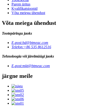
Parem üritus
Kvalifikatsioonid
Võta meiega ühendust
Võta meiega ühendust
Tootepäringu jaoks
E-post:
bd@btmeac.com
Telefon:
+86 535 8612516
Tehnoloogia või järelmüügi jaoks
E-post:
mkt@btmeac.com
järgne meile