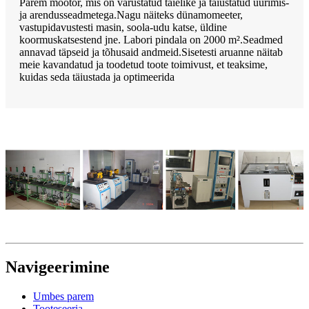
Parem mootor, mis on varustatud täielike ja täiustatud uurimis-
ja arendusseadmetega.Nagu näiteks dünamomeeter,
vastupidavustesti masin, soola-udu katse, üldine
koormuskatsestend jne. Labori pindala on 2000 m².Seadmed
annavad täpseid ja tõhusaid andmeid.Sisetesti aruanne näitab
meie kavandatud ja toodetud toote toimivust, et teaksime,
kuidas seda täiustada ja optimeerida
Navigeerimine
Umbes parem
Tooteseeria