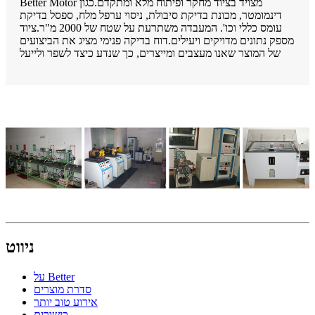
Better Motor מצויד בציוד מחקר ופיתוח מלא ומתקדם.כגון
דינמומטר, מכונת בדיקת סיבולת, ניסוי ערפל מלח, ספסל בדיקת
עומס כללי וכו'. המעבדה משתרעת על שטח של 2000 מ"ר.ציוד
מספק נתונים מדויקים ויעילים.דוח בדיקה פנימי מציג את הביצועים
של המוצר שאנו מעצבים ומייצרים, כך שנדע כיצד לשפר ולייעל
ניווט
על Better
סדרת מוצרים
אירוע טוב יותר
כישורים