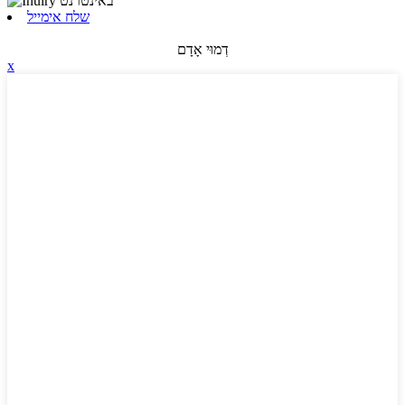
שלח אימייל
דְמוּי אָדָם
x