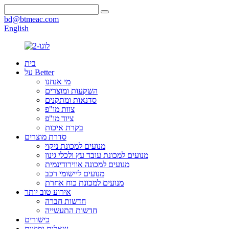
bd@btmeac.com
English
בית
על Better
מי אנחנו
השקעות ומוצרים
סדנאות ומתקנים
צוות מו"פ
ציוד מו"פ
בקרת איכות
סדרת מוצרים
מנועים למכונת ניקוי
מנועים למכונת עובד עץ ולכלי גינון
מנועים למכונה אווירודינמית
מנועים ליישומי רכב
מנועים למכונת כוח אחרת
אירוע טוב יותר
חדשות חברה
חדשות התעשייה
כישורים
שאלות נפוצות