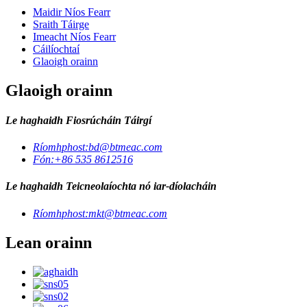
Maidir Níos Fearr
Sraith Táirge
Imeacht Níos Fearr
Cáilíochtaí
Glaoigh orainn
Glaoigh orainn
Le haghaidh Fiosrúcháin Táirgí
Ríomhphost:
bd@btmeac.com
Fón:
+86 535 8612516
Le haghaidh Teicneolaíochta nó iar-díolacháin
Ríomhphost:
mkt@btmeac.com
Lean orainn