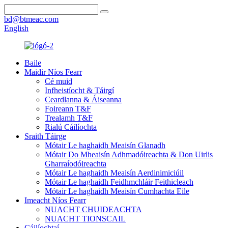
bd@btmeac.com
English
Baile
Maidir Níos Fearr
Cé muid
Infheistíocht & Táirgí
Ceardlanna & Áiseanna
Foireann T&F
Trealamh T&F
Rialú Cáilíochta
Sraith Táirge
Mótair Le haghaidh Meaisín Glanadh
Mótair Do Mheaisín Adhmadóireachta & Don Uirlis
Gharraíodóireachta
Mótair Le haghaidh Meaisín Aerdinimiciúil
Mótair Le haghaidh Feidhmchláir Feithicleach
Mótair Le haghaidh Meaisín Cumhachta Eile
Imeacht Níos Fearr
NUACHT CHUIDEACHTA
NUACHT TIONSCAIL
Cáilíochtaí