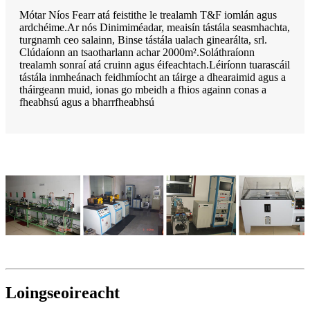
Mótar Níos Fearr atá feistithe le trealamh T&F iomlán agus
ardchéime.Ar nós Dinimiméadar, meaisín tástála seasmhachta,
turgnamh ceo salainn, Binse tástála ualach ginearálta, srl.
Clúdaíonn an tsaotharlann achar 2000m².Soláthraíonn
trealamh sonraí atá cruinn agus éifeachtach.Léiríonn tuarascáil
tástála inmheánach feidhmíocht an táirge a dhearaimid agus a
tháirgeann muid, ionas go mbeidh a fhios againn conas a
fheabhsú agus a bharrfheabhsú
Loingseoireacht