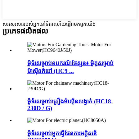
សរសេរសាររបស់អ្នកនៅទីនេះហើយផ្ញើវាមកពួកយើង
ប្រភេទផលិតផល
ម៉ូទ័រសម្រាប់ឧបករណ៍ថែសួន៖ ម៉ូតូសម្រាប់
ម៉ាស៊ីនកំដៅ (HC9 ...
ម៉ូទ័រសម្រាប់គ្រឿងម៉ាស៊ីនសង្វាក់ (HC18-
230D / G)
ម៉ូទ័រសម្រាប់អ្នកធ្វើផែនការអគ្គិសនី