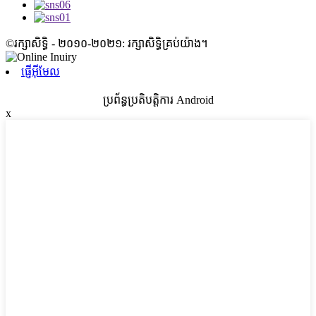
©រក្សាសិទ្ធិ - ២០១០-២០២១: រក្សាសិទ្ធិគ្រប់យ៉ាង។
ផ្ញើអ៊ីមែល
ប្រព័ន្ធប្រតិបត្តិការ Android
x