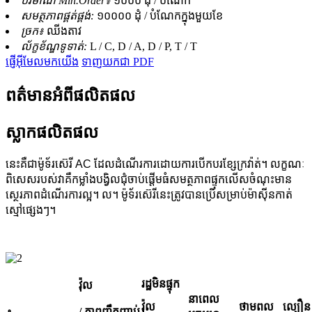
បរិមាណ Min.Order៖
១០០០ ដុំ / បំណែក
សមត្ថភាពផ្គត់ផ្គង់:
១០០០០ ដុំ / បំណែកក្នុងមួយខែ
ច្រក៖
ឈីងតាវ
ល័ក្ខខ័ណ្ឌ​ទូទាត់:
L / C, D / A, D / P, T / T
ផ្ញើអ៊ីមែលមកយើង
ទាញយកជា PDF
ពត៌មានអំពីផលិតផល
ស្លាកផលិតផល
នេះគឺជាម៉ូទ័រស៊េរី AC ដែលដំណើរការដោយការបើកបរខ្សែក្រវ៉ាត់។ លក្ខណៈ
ពិសេសរបស់វាគឺកម្លាំងបង្វិលជុំចាប់ផ្តើមធំសមត្ថភាពផ្ទុកលើសចំណុះមាន
ស្ថេរភាពដំណើរការល្អ។ ល។ ម៉ូទ័រស៊េរីនេះត្រូវបានប្រើសម្រាប់ម៉ាស៊ីនកាត់
ស្មៅផ្សេងៗ។
រដ្ឋមិនផ្ទុក
វ៉ុល
នា​ពេល​
វ៉ុល
ថាមពល
ល្បឿន
/ ភាពញឹកញាប់