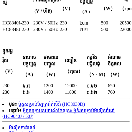
បច្ចុប្បន្ន
គំរូ
（V）
（W）
（rp
(V / ហឺត)
（A）
HC8840J-230
230V / 50Hz
230
500
20500
២.៣
HC8848J-230
230V / 50Hz
230
500
22000
២.២
ផ្ទុករដ្ឋ
នា​ពេល​
ថាមពល
កម្លាំង
អំណាច​
វ៉ុល
ល្បឿន
បច្ចុប្បន្ន
បញ្ចូល
បង្វិលជុំ
ទិន្នផល
（V）
（rpm）
（A）
（W）
（N · M）
（W）
230
1200
12000
650
៥.៧
០.៥២
230
1400
11800
760
៦.៦
០.៦២
មុន៖
ម៉ូតូសម្រាប់ខ្សែក្រវ៉ាត់សឺវ័រ (HC8030D)
បន្ទាប់៖
ម៉ូតូសម្រាប់ឧបករណ៍ថែសួន៖ ម៉ូទ័រសម្រាប់ម៉ាស៊ីនកំដៅ
(HC9640J / 50J)
ម៉ាស៊ីនកាត់ស្មៅ