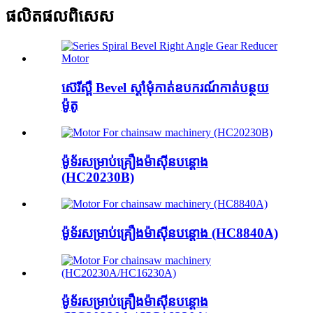
ផលិតផល​ពិសេស
ស៊េរីស្ពឺ Bevel ស្តាំមុំកាត់ឧបករណ៍កាត់បន្ថយ
ម៉ូតូ
ម៉ូទ័រសម្រាប់គ្រឿងម៉ាស៊ីនបន្តោង
(HC20230B)
ម៉ូទ័រសម្រាប់គ្រឿងម៉ាស៊ីនបន្តោង (HC8840A)
ម៉ូទ័រសម្រាប់គ្រឿងម៉ាស៊ីនបន្តោង