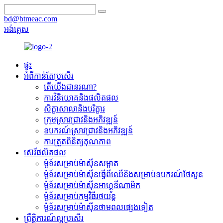
bd@btmeac.com
អង់គ្លេស
ផ្ទះ
អំពីកាន់តែប្រសើរ
តើយើងជានរណា?
ការវិនិយោគនិងផលិតផល
សិក្ខាសាលានិងបរិក្ខារ
ក្រុមស្រាវជ្រាវនិងអភិវឌ្ឍន៍
ឧបករណ៍ស្រាវជ្រាវនិងអភិវឌ្ឍន៍
ការត្រួតពិនិត្យគុណភាព
ស៊េរីផលិតផល
ម៉ូទ័រសម្រាប់ម៉ាស៊ីនសម្អាត
ម៉ូទ័រសម្រាប់ម៉ាស៊ីនធ្វើពីឈើនិងសម្រាប់ឧបករណ៍ថែសួន
ម៉ូទ័រសម្រាប់ម៉ាស៊ីនអាហ្គូឌីណាមិក
ម៉ូទ័រសម្រាប់កម្មវិធីរថយន្ត
ម៉ូទ័រសម្រាប់ម៉ាស៊ីនថាមពលផ្សេងទៀត
ព្រឹត្តិការណ៍ល្អប្រសើរ