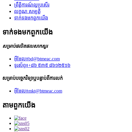
ព្រឹត្តិការណ៍ល្អប្រសើរ
លក្ខណៈ​សម្បត្តិ
ទាក់ទង​មក​ពួក​យើង
ទាក់ទង​មក​ពួក​យើង
សម្រាប់ផលិតផលសាកសួរ
អ៊ីមែល៖
bd@btmeac.com
ទូរស័ព្ទ៖
+៨៦ ៥៣៥ ៨៦១២៥១៦
សម្រាប់បច្ចេកវិទ្យាឬបន្ទាប់ពីការលក់
អ៊ីមែល៖
mkt@btmeac.com
តាម​ពួក​យើង