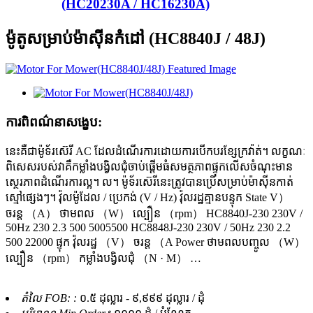
(HC20230A / HC16230A)
ម៉ូតូសម្រាប់ម៉ាស៊ីនកំដៅ (HC8840J / 48J)
ការពិពណ៌នាសង្ខេប:
នេះគឺជាម៉ូទ័រស៊េរី AC ដែលដំណើរការដោយការបើកបរខ្សែក្រវ៉ាត់។ លក្ខណៈ
ពិសេសរបស់វាគឺកម្លាំងបង្វិលជុំចាប់ផ្តើមធំសមត្ថភាពផ្ទុកលើសចំណុះមាន
ស្ថេរភាពដំណើរការល្អ។ ល។ ម៉ូទ័រស៊េរីនេះត្រូវបានប្រើសម្រាប់ម៉ាស៊ីនកាត់
ស្មៅផ្សេងៗ។ វ៉ុលម៉ូដែល / ប្រេកង់ (V / Hz) វ៉ុលរដ្ឋគ្មានបន្ទុក State V）
ចរន្ត （A） ថាមពល （W） ល្បឿន （rpm） HC8840J-230 230V /
50Hz 230 2.3 500 5005500 HC8848J-230 230V / 50Hz 230 2.2
500 22000 ផ្ទុក វ៉ុលរដ្ឋ （V） ចរន្ត （A Power ថាមពលបញ្ចូល （W）
ល្បឿន （rpm） កម្លាំងបង្វិលជុំ （N · M） …
តំលៃ FOB: :
០.៥ ដុល្លារ - ៩,៩៩៩ ដុល្លារ / ដុំ