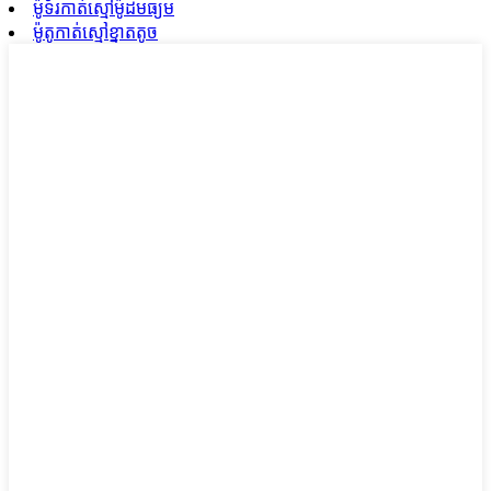
ម៉ូទ័រកាត់ស្មៅម៉ូដមធ្យម
ម៉ូតូកាត់ស្មៅខ្នាតតូច