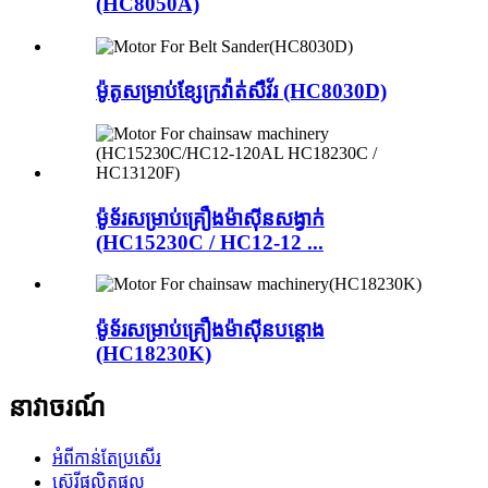
(HC8050A)
ម៉ូតូសម្រាប់ខ្សែក្រវ៉ាត់សឺវ័រ (HC8030D)
ម៉ូទ័រសម្រាប់គ្រឿងម៉ាស៊ីនសង្វាក់
(HC15230C / HC12-12 ...
ម៉ូទ័រសម្រាប់គ្រឿងម៉ាស៊ីនបន្តោង
(HC18230K)
នាវាចរណ៍
អំពីកាន់តែប្រសើរ
ស៊េរីផលិតផល