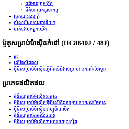
ពត៌មានក្រុមហ៊ុន
ព័ត៌មានឧស្សាហកម្ម
លក្ខណៈ​សម្បត្តិ
សំណួរដែលសួរជារឿយៗ
ទាក់ទង​មក​ពួក​យើង
ម៉ូតូសម្រាប់ម៉ាស៊ីនកំដៅ (HC8840J / 48J)
ផ្ទះ
ស៊េរីផលិតផល
ម៉ូទ័រសម្រាប់ម៉ាស៊ីនធ្វើពីឈើនិងសម្រាប់ឧបករណ៍ថែសួន
ប្រភេទផលិតផល
ម៉ូទ័រសម្រាប់ម៉ាស៊ីនសម្អាត
ម៉ូទ័រសម្រាប់ម៉ាស៊ីនធ្វើពីឈើនិងសម្រាប់ឧបករណ៍ថែសួន
ម៉ូទ័រសម្រាប់ម៉ាស៊ីនអាហ្គូឌីណាមិក
ម៉ូទ័រសម្រាប់កម្មវិធីរថយន្ត
ម៉ូទ័រសម្រាប់ម៉ាស៊ីនថាមពលផ្សេងទៀត