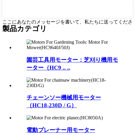
ここにあなたのメッセージを書いて、私たちに送ってくださ
製品カテゴリ
い
園芸工具用モーター：芝刈り機用モ
ーター（HC9 .. ..
チェーンソー機械用モーター
（HC18-230D / G）
電動プレーナー用モーター