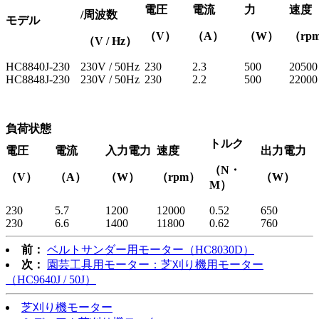
電圧
電流
力
速度
/周波数
モデル
（V）
（A）
（W）
（rp
（V / Hz）
HC8840J-230
230V / 50Hz
230
2.3
500
20500
HC8848J-230
230V / 50Hz
230
2.2
500
22000
負荷状態
トルク
電圧
電流
入力電力
速度
出力電力
（N・
（V）
（A）
（W）
（rpm）
（W）
M）
230
5.7
1200
12000
0.52
650
230
6.6
1400
11800
0.62
760
前：
ベルトサンダー用モーター（HC8030D）
次：
園芸工具用モーター：芝刈り機用モーター
（HC9640J / 50J）
芝刈り機モーター