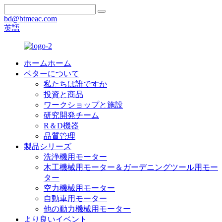
bd@btmeac.com
英語
ホームホーム
ベターについて
私たちは誰ですか
投資と商品
ワークショップと施設
研究開発チーム
R＆D機器
品質管理
製品シリーズ
洗浄機用モーター
木工機械用モーター＆ガーデニングツール用モー
ター
空力機械用モーター
自動車用モーター
他の動力機械用モーター
より良いイベント