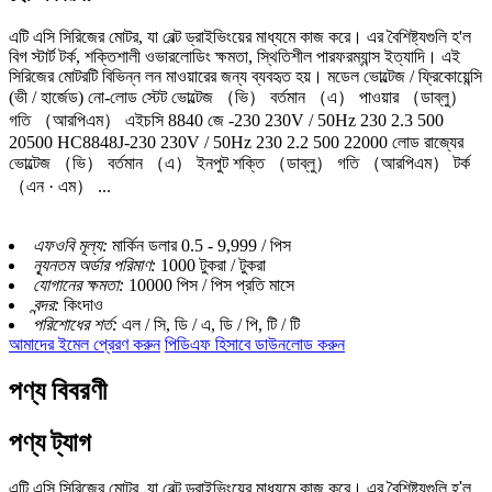
এটি এসি সিরিজের মোটর, যা বেল্ট ড্রাইভিংয়ের মাধ্যমে কাজ করে। এর বৈশিষ্ট্যগুলি হ'ল
বিগ স্টার্ট টর্ক, শক্তিশালী ওভারলোডিং ক্ষমতা, স্থিতিশীল পারফরম্যান্স ইত্যাদি। এই
সিরিজের মোটরটি বিভিন্ন লন মাওয়ারের জন্য ব্যবহৃত হয়। মডেল ভোল্টেজ / ফ্রিকোয়েন্সি
(ভী / হার্জেড) নো-লোড স্টেট ভোল্টেজ （ভি） বর্তমান （এ） পাওয়ার （ডাব্লু）
গতি （আরপিএম） এইচসি 8840 জে -230 230V / 50Hz 230 2.3 500
20500 HC8848J-230 230V / 50Hz 230 2.2 500 22000 লোড রাজ্যের
ভোল্টেজ （ভি） বর্তমান （এ） ইনপুট শক্তি （ডাব্লু） গতি （আরপিএম） টর্ক
（এন · এম） ...
এফওবি মূল্য:
মার্কিন ডলার 0.5 - 9,999 / পিস
ন্যূনতম অর্ডার পরিমাণ:
1000 টুকরা / টুকরা
যোগানের ক্ষমতা:
10000 পিস / পিস প্রতি মাসে
বন্দর:
কিংদাও
পরিশোধের শর্ত:
এল / সি, ডি / এ, ডি / পি, টি / টি
আমাদের ইমেল প্রেরণ করুন
পিডিএফ হিসাবে ডাউনলোড করুন
পণ্য বিবরণী
পণ্য ট্যাগ
এটি এসি সিরিজের মোটর, যা বেল্ট ড্রাইভিংয়ের মাধ্যমে কাজ করে। এর বৈশিষ্ট্যগুলি হ'ল