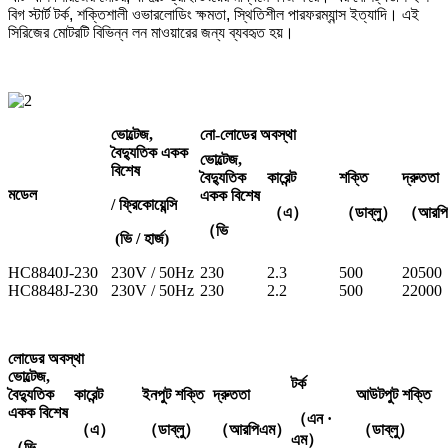
বিগ স্টার্ট টর্ক, শক্তিশালী ওভারলোডিং ক্ষমতা, স্থিতিশীল পারফরম্যান্স ইত্যাদি। এই
সিরিজের মোটরটি বিভিন্ন লন মাওয়ারের জন্য ব্যবহৃত হয়।
ভোল্টেজ,
নো-লোডের অবস্থা
বৈদ্যুতিক একক
ভোল্টেজ,
বিশেষ
বৈদ্যুতিক
কারেন্ট
শক্তি
দ্রুততা
মডেল
একক বিশেষ
/ ফ্রিকোয়েন্সি
（এ）
（ডাব্লু）
（আরপ
（ভি
(ভি / হার্জ)
HC8840J-230
230V / 50Hz
230
2.3
500
20500
HC8848J-230
230V / 50Hz
230
2.2
500
22000
লোডের অবস্থা
ভোল্টেজ,
টর্ক
বৈদ্যুতিক
কারেন্ট
ইনপুট শক্তি
দ্রুততা
আউটপুট শক্তি
একক বিশেষ
（এন ·
（এ）
（ডাব্লু）
（আরপিএম）
（ডাব্লু）
এম）
（ভি