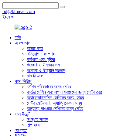
bd@btmeac.com
ইংরেজি
বাড়ি
আরও ভাল
আমরা কারা
বিনিয়োগ এবং পণ্য
কর্মশালা এবং সুবিধা
গবেষণা ও উন্নয়ন দল
গবেষণা ও উন্নয়ন সরঞ্জাম
মান নিয়ন্ত্রণ
পণ্য সিরিজ
মেশিন পরিষ্কারের জন্য মোটর
কাঠের মেশিন এবং বাগান সরঞ্জামের জন্য মোটর ors
অ্যারোডাইনামিক মেশিনের জন্য মোটর
মোটর মোটরগাড়ি অ্যাপ্লিকেশন জন্য
অন্যান্য পাওয়ার মেশিনের জন্য মোটর
ভাল ইভেন্ট
সংস্থার সংবাদ
শিল্প সংবাদ
যোগ্যতা
FAQs