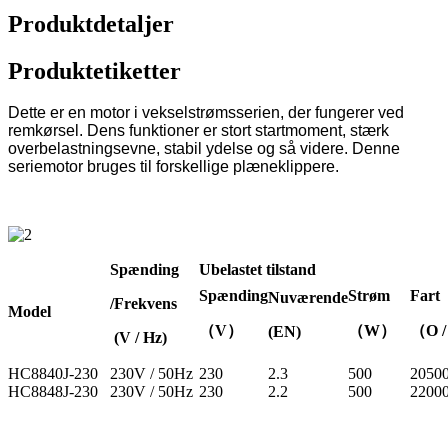
Produktdetaljer
Produktetiketter
Dette er en motor i vekselstrømsserien, der fungerer ved
remkørsel. Dens funktioner er stort startmoment, stærk
overbelastningsevne, stabil ydelse og så videre. Denne
seriemotor bruges til forskellige plæneklippere.
Spænding
Ubelastet tilstand
Spænding
Strøm
Fart
Nuværende
/Frekvens
Model
（V）
（W）
（O /
(EN)
(V / Hz)
HC8840J-230
230V / 50Hz
230
2.3
500
2050
HC8848J-230
230V / 50Hz
230
2.2
500
2200