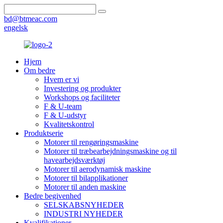
bd@btmeac.com
engelsk
Hjem
Om bedre
Hvem er vi
Investering og produkter
Workshops og faciliteter
F & U-team
F & U-udstyr
Kvalitetskontrol
Produktserie
Motorer til rengøringsmaskine
Motorer til træbearbejdningsmaskine og til
havearbejdsværktøj
Motorer til aerodynamisk maskine
Motorer til bilapplikationer
Motorer til anden maskine
Bedre begivenhed
SELSKABSNYHEDER
INDUSTRI NYHEDER
Kvalifikationer