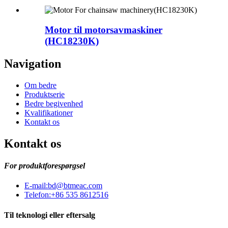
Motor til motorsavmaskiner
(HC18230K)
Navigation
Om bedre
Produktserie
Bedre begivenhed
Kvalifikationer
Kontakt os
Kontakt os
For produktforespørgsel
E-mail:
bd@btmeac.com
Telefon:
+86 535 8612516
Til teknologi eller eftersalg