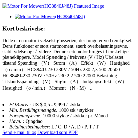
Kort beskrivelse:
Dette er en motor i vekselstrømsserien, der fungerer ved remkørsel.
Dens funktioner er stort startmoment, stærk overbelastningsevne,
stabil ydelse og så videre. Denne seriemotor bruges til forskellige
plæneklippere. Model Spænding / frekvens (V / Hz) Ubelastet
tilstand Spænding （V） Strøm （A） Effekt （W） Hastighed
（o / min） HC8840J-230 230V / 50Hz 230 2,3 500 20500
HC8848J-230 230V / 50Hz 230 2,2 500 22000 Belastning
Tilstandsspænding （V） Strøm （A） Indgangseffekt （W）
Hastighed （o / min.） Moment （N · M） ...
FOB-pris::
US $ 0,5 - 9,999 / stykke
Min. Bestillingsmængde:
1000 stk / stykker
Forsyningsevne:
10000 stykke / stykker pr. Måned
Havn: :
Qingdao
Betalingsbetingelser:
L / C, D / A, D / P, T / T
Send e-mail til os
Download som PDF