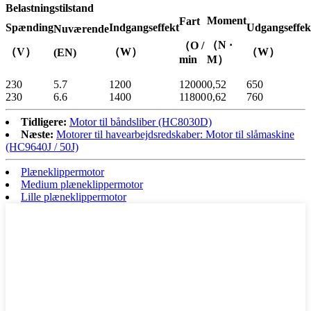
Belastningstilstand
Moment
Fart
Spænding
Indgangseffekt
Udgangseffek
Nuværende
（N ·
（O /
（V）
（W）
（W）
(EN)
min
M）
230
5.7
1200
12000
0,52
650
230
6.6
1400
11800
0,62
760
Tidligere:
Motor til båndsliber (HC8030D)
Næste:
Motorer til havearbejdsredskaber: Motor til slåmaskine
(HC9640J / 50J)
Plæneklippermotor
Medium plæneklippermotor
Lille plæneklippermotor