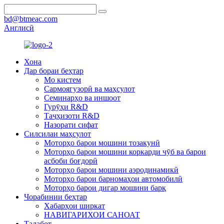
bd@btmeac.com
Англисӣ
Хона
Дар бораи беҳтар
Мо кистем
Сармоягузорӣ ва маҳсулот
Семинарҳо ва иншоот
Гурӯҳи R&D
Таҷҳизоти R&D
Назорати сифат
Силсилаи маҳсулот
Моторҳо барои мошини тозакунӣ
Моторҳо барои мошини коркарди чӯб ва барои
асбоби боғдорӣ
Моторҳо барои мошини аэродинамикӣ
Моторҳо барои барномаҳои автомобилӣ
Моторҳо барои дигар мошини барқ
Чорабинии беҳтар
Хабарҳои ширкат
НАВИГАРИХОИ САНОАТ
Талабот