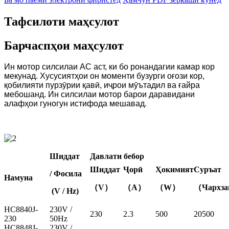
Тафсилоти маҳсулот
Барчаспҳои маҳсулот
Ин мотор силсилаи AC аст, ки бо ронандагии камар кор
мекунад. Хусусиятҳои он моменти бузурги оғози кор,
қобилияти пурзӯрии қавӣ, иҷрои мӯътадил ва ғайра
мебошанд. Ин силсилаи мотор барои даравидани
алафҳои гуногун истифода мешавад.
Шиддат
Давлати бебор
Шиддат
Ҷорӣ
Ҳокимият
Суръат
/ Фосила
Намуна
（V）
（A）
（W）
（Чархз
(V / Hz)
HC8840J-
230V /
230
2.3
500
20500
230
50Hz
HC8848J-
230V /