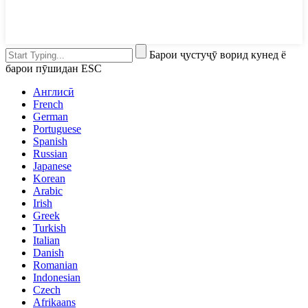
Барои ҷустуҷӯ ворид кунед ё
барои пӯшидан ESC
Англисӣ
French
German
Portuguese
Spanish
Russian
Japanese
Korean
Arabic
Irish
Greek
Turkish
Italian
Danish
Romanian
Indonesian
Czech
Afrikaans