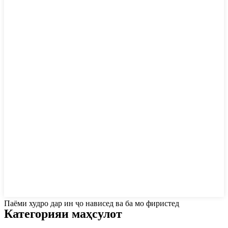
Паёми худро дар ин ҷо нависед ва ба мо фиристед
Категорияи маҳсулот