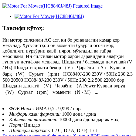
Тавсифи кӯтоҳ:
Ин мотор силсилаи AC аст, ки бо ронандагии камар кор
мекунад. Хусусиятҳои он моменти бузурги оғози кор,
қобилияти пурзӯрии қавӣ, иҷрои мӯътадил ва ғайра
мебошанд. Ин силсилаи мотор барои даравидани алафҳои
гуногун истифода мешавад. Шиддати / басомади намунавӣ (V
/ Hz) Шиддати ҳолати бекор （V） Ҷараёни （A） Қувваи
барқ ​​（W） Суръат （rpm） HC8840J-230 230V / 50Hz 230 2.3
500 20500 HC8848J-230 230V / 50Hz 230 2.2 500 22000 бор
Шиддати давлатӣ （V） Ҷараёни （A Power Қувваи вуруд
（W） Суръат （rpm） моменти （N · M） ...
ФОБ Нарх::
ИМА 0,5 - 9,999 / пора
Миқдори ками фармоиш:
1000 дона / дона
Қобилияти таъминот:
10000 дона / дона дар як моҳ
Порт:
Циндао
Шартҳои пардохт:
L / C, D / A, D / P, T / T
Ба мо паёми электронӣ фиристед
Ҳамчун PDF зеркашӣ кунед