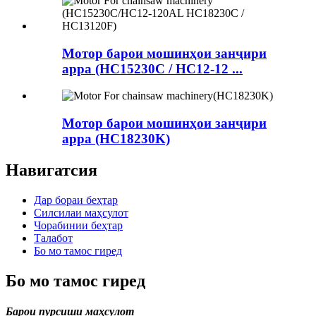
Мотор барои мошинҳои занҷири
арра (HC15230C / HC12-12 ...
Мотор барои мошинҳои занҷири
арра (HC18230K)
Навигатсия
Дар бораи беҳтар
Силсилаи маҳсулот
Чорабинии беҳтар
Талабот
Бо мо тамос гиред
Бо мо тамос гиред
Барои пурсиши маҳсулот