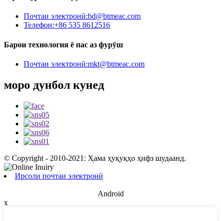
Почтаи электронӣ:
bd@btmeac.com
Телефон:
+86 535 8612516
Барои технология ё пас аз фурӯш
Почтаи электронӣ:
mkt@btmeac.com
моро дунбол кунед
© Copyright - 2010-2021: Ҳама ҳуқуқҳо ҳифз шудаанд.
Ирсоли почтаи электронӣ
Android
x