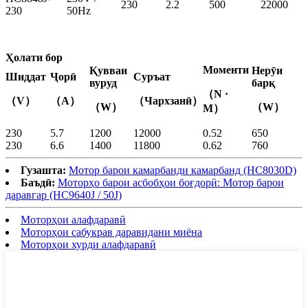
230
2.2
500
22000
230
50Hz
Ҳолати бор
Моменти
Қувваи
Нерӯи
Шиддат
Ҷорӣ
Суръат
вуруд
барқ
（N ·
（V）
（A）
（Чархзанӣ）
（W）
（W）
M）
230
5.7
1200
12000
0.52
650
230
6.6
1400
11800
0.62
760
Гузашта:
Мотор барои камарбанди камарбанд (HC8030D)
Баъдӣ:
Моторҳо барои асбобҳои боғдорӣ: Мотор барои
даравгар (HC9640J / 50J)
Моторҳои алафдаравӣ
Моторҳои сабукрав даравидани миёна
Моторҳои хурди алафдаравӣ