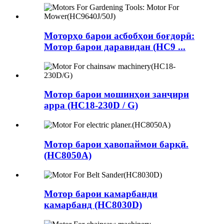
Моторҳо барои асбобҳои боғдорӣ:
Мотор барои даравидан (HC9 ...
Мотор барои мошинҳои занҷири
арра (HC18-230D / G)
Мотор барои ҳавопаймои барқӣ.
(HC8050A)
Мотор барои камарбанди
камарбанд (HC8030D)