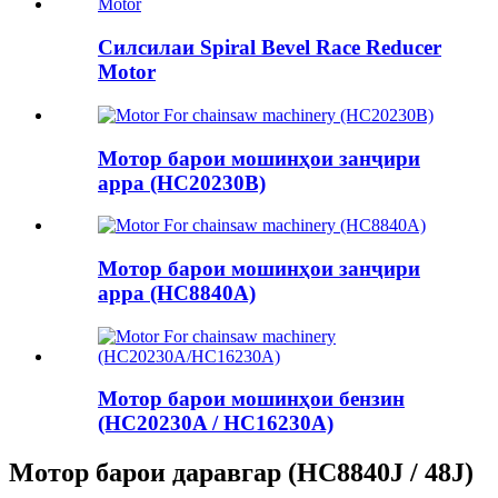
Силсилаи Spiral Bevel Race Reducer
Motor
Мотор барои мошинҳои занҷири
арра (HC20230B)
Мотор барои мошинҳои занҷири
арра (HC8840A)
Мотор барои мошинҳои бензин
(HC20230A / HC16230A)
Мотор барои даравгар (HC8840J / 48J)