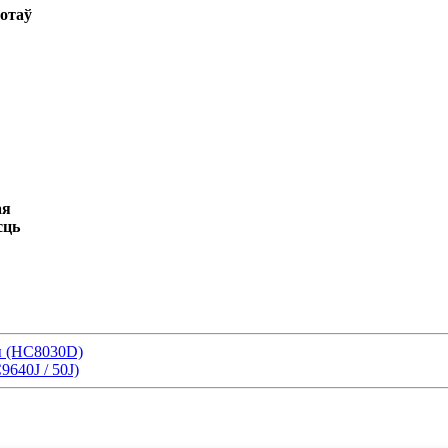
отаў
ая
сць
）
ы (HC8030D)
9640J / 50J)