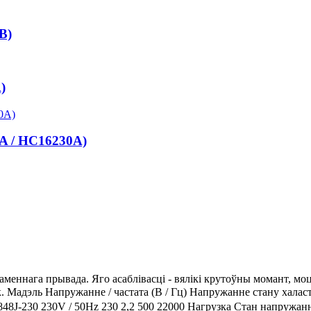
B)
)
A / HC16230A)
аменнага прывада. Яго асаблівасці - вялікі крутоўны момант, моцн
лак. Мадэль Напружанне / частата (В / Гц) Напружанне стану
8848J-230 230V / 50Hz 230 2,2 500 22000 Нагрузка Стан нап