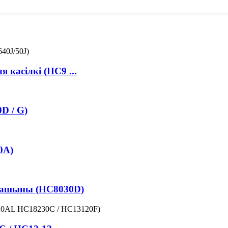
 касілкі (HC9 ...
D / G)
0A)
 машыны (HC8030D)