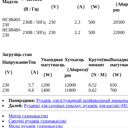
Мадэль
（Абар
（V）
（A）
（W）
(В / Гц)
pm
HC8840J-
230В / 50Гц
230
2.3
500
20500
230
HC8848J-
230В / 50Гц
230
2.2
500
22000
230
Загрузіць стан
Уваходная
Хуткасць
Крутоўны
Выхадн
Напружанне
Ток
магутнасць
момант
магутна
（Абаротаў
（V）
（A）
（W）
（N · M）
（W
pm
230
5.7
1200
12000
0,52
650
230
6.6
1400
11800
0,62
760
Папярэдняя:
Рухавік для істужачнай шліфавальнай машын
Далей:
Рухавікі для садовых прылад: рухавік для касілкі (HC
Матор газонакасілкі
Сярэдні рухавік газонакасілкі
Малы рухавік газонакасілкі