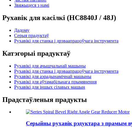
Звяжыцеся з намі
Рухавік для касілкі (HC8840J / 48J)
Дадому
Серыя прадуктаў
Рухавікі для станка і дрэваапрацоўчага інструмента
Катэгорыі прадуктаў
Рухавікі для ачышчальнай машыны
Рухавікі для станка і дрэваапрацоўчага інструмента
Рухавікі для аэрадынамічнай машыны
Рухавікі для аўтамабільнага прымянення
Рухавікі для іншых сілавых машын
Прадстаўленыя прадукты
Серыйны рухавік рэдуктара з прамым в