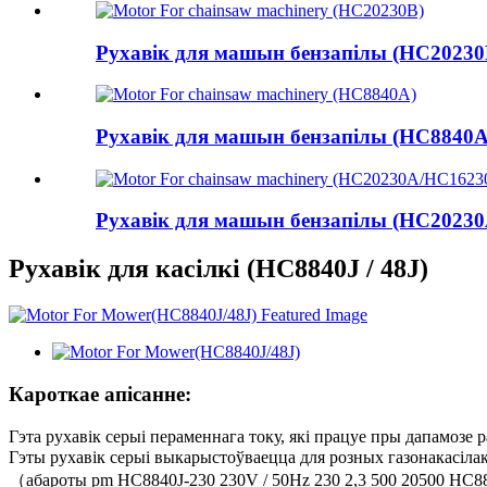
Рухавік для машын бензапілы (HC20230
Рухавік для машын бензапілы (HC8840A
Рухавік для машын бензапілы (HC20230
Рухавік для касілкі (HC8840J / 48J)
Кароткае апісанне:
Гэта рухавік серыі пераменнага току, які працуе пры дапамозе р
Гэты рухавік серыі выкарыстоўваецца для розных газонакасі
（абароты pm HC8840J-230 230V / 50Hz 230 2,3 500 20500 HC