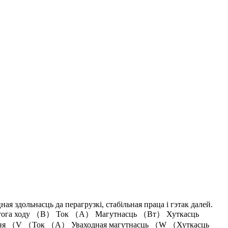
ая здольнасць да перагрузкі, стабільная праца і гэтак далей.
 халастога ходу （В） Ток （A） Магутнасць （Вт） Хуткасць
ружання （V （Ток （A） Уваходная магутнасць （W （Хуткасць