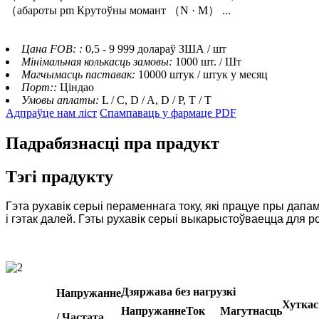
（абароты pm Крутоўны момант （N · M） ...
Цана FOB: :
0,5 - 9 999 долараў ЗША / шт
Мінімальная колькасць замовы:
1000 шт. / Шт
Магчымасць паставак:
10000 штук / штук у месяц
Порт::
Ціндао
Умовы аплаты:
L / C, D / A, D / P, T / T
Адпраўце нам ліст
Спампаваць у фармаце PDF
Падрабязнасці пра прадукт
Тэгі прадукту
Гэта рухавік серыі пераменнага току, які працуе пры дапа
і гэтак далей. Гэты рухавік серыі выкарыстоўваецца для р
Дзяржава без нагрузкі
Напружанне
Хуткас
Напружанне
Ток
Магутнасць
/ Частата