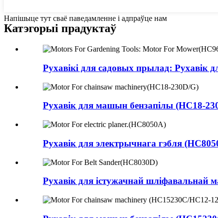
Напішыце тут сваё паведамленне і адпраўце нам
Катэгорыі прадуктаў
Рухавікі для садовых прылад: Рухавік для
Рухавік для машын бензапілы (HC18-230
Рухавік для электрычнага гэбля (HC805
Рухавік для істужачнай шліфавальнай