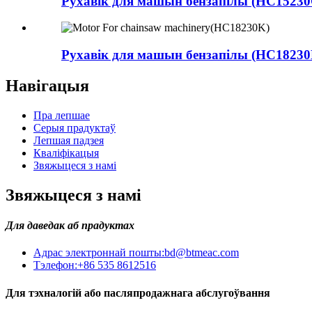
Рухавік для машын бензапілы (HC15230C 
Рухавік для машын бензапілы (HC18230
Навігацыя
Пра лепшае
Серыя прадуктаў
Лепшая падзея
Кваліфікацыя
Звяжыцеся з намі
Звяжыцеся з намі
Для даведак аб прадуктах
Адрас электроннай пошты:
bd@btmeac.com
Тэлефон:
+86 535 8612516
Для тэхналогій або пасляпродажнага абслугоўвання