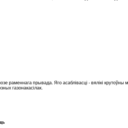
мозе раменнага прывада. Яго асаблівасці - вялікі крутоўны 
озных газонакасілак.
ць