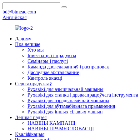
bd@btmeac.com
Англійская
Дадому
Пра лепшае
Хто мы
Інвестыцыі і прадукты
Семінары і паслугі
Каманда даследаванняў і распрацовак
Даследчае абсталяванне
Кантроль якасці
Серыя прадуктаў
Рухавікі для ачышчальнай машыны
Рухавікі для станка і дрэваапрацоўчага інструмента
Рухавікі для аэрадынамічнай машыны
Рухавікі для аўтамабільнага прымянення
Рухавікі для іншых сілавых машын
Лепшая падзея
НАВІНЫ КАМПАНІІ
НАВІНЫ ПРАМЫСЛОВАСЦІ
Кваліфікацыя
Частыя пытанні