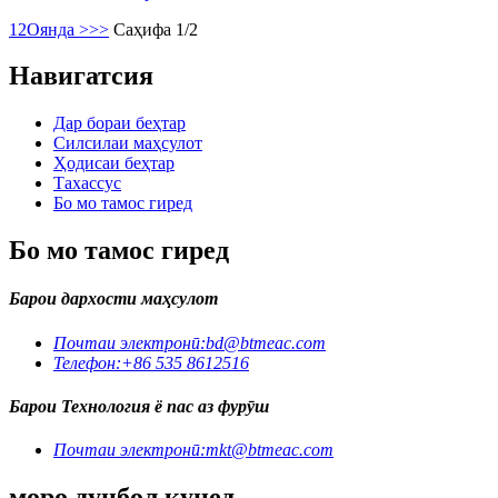
1
2
Оянда >
>>
Саҳифа 1/2
Навигатсия
Дар бораи беҳтар
Силсилаи маҳсулот
Ҳодисаи беҳтар
Тахассус
Бо мо тамос гиред
Бо мо тамос гиред
Барои дархости маҳсулот
Почтаи электронӣ:
bd@btmeac.com
Телефон:
+86 535 8612516
Барои Технология ё пас аз фурӯш
Почтаи электронӣ:
mkt@btmeac.com
моро дунбол кунед