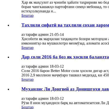
Ҳар як маҳсулот аз ҷониби ҳайати таҳририяи мо бо
бораи чангкашакҳо партофтани симҳо мебошад, то 
истеҳсолкунанда н...
Бештар
Таҳлили сифатӣ ва таҳлили соҳаи даром
аз тарафи админ 21-05-14
Ҳисоботи як марҳилаи таҳқиқоти бозори моторҳои а
имкониятҳо ва мушкилотро меомӯзад. аломати асосӣ 
Бештар
Дар соли 2016 ба боз як ҳосили баландт
аз тарафи админ 18-03-12
Соли 2016 барои Better Motor соли ҳосили дигар ас
2016 2,9 миллион маҷмӯаро ташкил медиҳад, ки 450,
Бештар
Муҳандис Ли Донгвей аз Донишгоҳи давл
аз тарафи админ 18-03-12
Рӯзи 8 июн муҳандиси барқ ​​ва автоматизатсия Ли 
Бештар