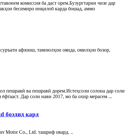
етавонем комиссия ба даст орем.Бузургтарин чизе дар
шакҳои бесимиро инқилоб карда бошад, аммо
, суръати афзоиш, тамоюлҳои оянда, омилҳои бозор,
 сол пешравӣ ва пешравӣ дорем.Истеҳсоли солона дар соли
фтааст. Дар соли нави 2017, мо ба охир мерасем ...
d боздид кард
 Motor Co., Ltd. ташриф овард. ..