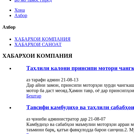
Хона
Ахбор
Ахбор
ХАБАРХОИ КОМПАНИЯ
ХАБАРХОИ САНОАТ
ХАБАРХОИ КОМПАНИЯ
Таҳлили калони принсипи мотори чанг
аз тарафи админ 21-08-13
Дар айни замон, принсипи моторҳои хурди чангкаша
мотор ба даст меояд.Ҳамин тавр, оё дар принсипҳои
Бештар
Тавсифи камбудиҳо ва таҳлили сабабҳо
аз ҷониби администратор дар 21-08-07
Камбудиҳо ва сабабҳои маъмулии моторҳои арраи мет
таъмини барқ, қатъи фавқулодда барои санҷиш.2. Му