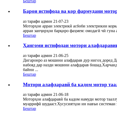
Бештар
Барои истифода ва кор фармудани мотор
аз тарафи админ 21-07-23
Моторҳои арраи электрикӣ асбоби электрикии корк
арраи занҷирҳои барқиро фаҳмем: омодагӣ чӣ гуна 
Бештар
Ҳангоми истифодаи мотори алафдаравии 
аз тарафи админ 21-06-25
Дигаронро аз мошини алафдарав дур нигоҳ доред Да
набояд дар назди мошини алафдарав бошад.Харчанд
байни ...
Бештар
Мотори алафдаравй ба кадом мотор таа
аз тарафи админ 21-06-18
Моторҳои алафдаравӣ ба кадом намуди мотор таалл
муаррифӣ шудааст.Хусусиятҳои ин навъи системаи э
Бештар