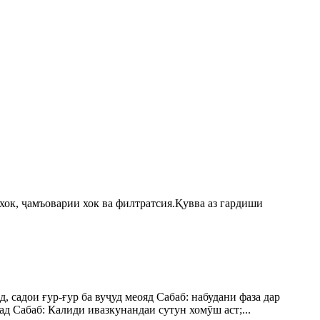
хок, ҷамъоварии хок ва филтратсия.Қувва аз гардиши
 садои ғур-ғур ба вуҷуд меояд Сабаб: набудани фаза дар
д Сабаб: Калиди ивазкунандаи сутун хомӯш аст;...