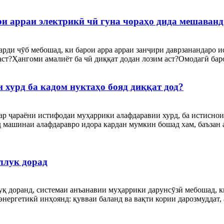
и арраи электрикӣ чӣ гуна чораҳо дида мешаванд
арди чӯб мебошад, ки барои арра арраи занҷири даврзанандаро 
аст?Ҳангоми амалиёт ба чӣ диққат додан лозим аст?Омодагӣ баро
хурд ба кадом нуктаҳо бояд диққат дод?
р ҷараёни истифодаи муҳаррики алафдаравии хурд, ба истиснои
 машинаи алафдаравро идора кардан мумкин бошад хам, баъзан
ллук дорад
уқ доранд, системаи анъанавии муҳаррики дарунсӯзӣ мебошад, к
нергетикӣ инҳоянд: қувваи баланд ва вақти кории дарозмуддат, 