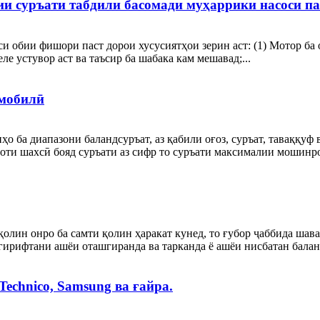
ии суръати табдили басомади муҳаррики насоси па
и обии фишори паст дорои хусусиятҳои зерин аст: (1) Мотор ба 
е устувор аст ва таъсир ба шабака кам мешавад;...
омобилӣ
ба диапазони баландсуръат, аз қабили оғоз, суръат, таваққуф 
ҷоти шахсӣ бояд суръати аз сифр то суръати максималии мошинро
олин онро ба самти қолин ҳаракат кунед, то ғубор ҷаббида шава
гирифтани ашёи оташгиранда ва тарканда ё ашёи нисбатан баланд
Technico, Samsung ва ғайра.