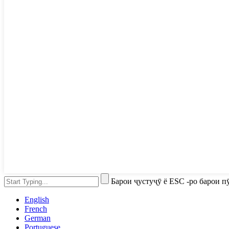
Барои ҷустуҷӯ ё ESC -ро барои 
English
French
German
Portuguese