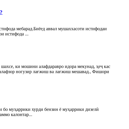
?
истифода мебарад.Биёед аввал мушаххасоти истифодаи
и истифода ...
 шахсе, ки мошини алафдаравро идора мекунад, ҳеҷ кас
 алафзор ногузир лағжиш ва лағжиш мешавад., Фишори
и бо муҳаррики хурди бензин ё муҳаррики дизелӣ
аммо калонтар...