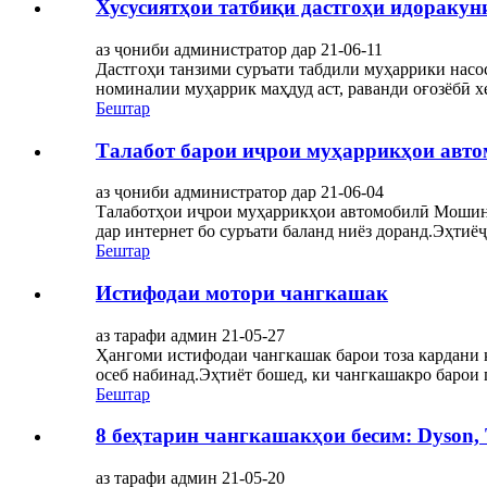
Хусусиятҳои татбиқи дастгоҳи идоракун
аз ҷониби администратор дар 21-06-11
Дастгоҳи танзими суръати табдили муҳаррики насос
номиналии муҳаррик маҳдуд аст, раванди оғозёбӣ хел
Бештар
Талабот барои иҷрои муҳаррикҳои авт
аз ҷониби администратор дар 21-06-04
Талаботҳои иҷрои муҳаррикҳои автомобилӣ Мошинҳо 
дар интернет бо суръати баланд ниёз доранд.Эҳтиё
Бештар
Истифодаи мотори чангкашак
аз тарафи админ 21-05-27
Ҳангоми истифодаи чангкашак барои тоза кардани қ
осеб набинад.Эҳтиёт бошед, ки чангкашакро барои 
Бештар
8 беҳтарин чангкашакҳои бесим: Dyson, 
аз тарафи админ 21-05-20