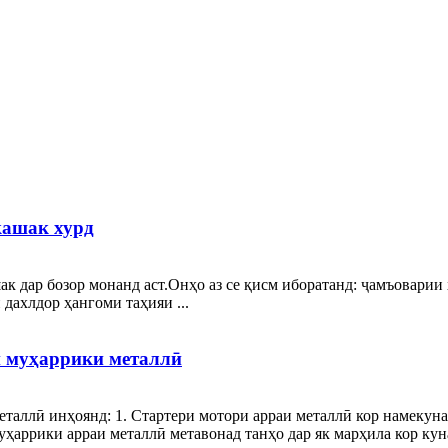
кашак хурд
к дар бозор монанд аст.Онҳо аз се қисм иборатанд: ҷамъоварии 
 дахлдор ҳангоми таҳияи ...
и муҳаррики металлӣ
аллӣ инҳоянд: 1. Стартери мотори арраи металлӣ кор намекунад,
ҳаррики арраи металлӣ метавонад танҳо дар як марҳила кор куна