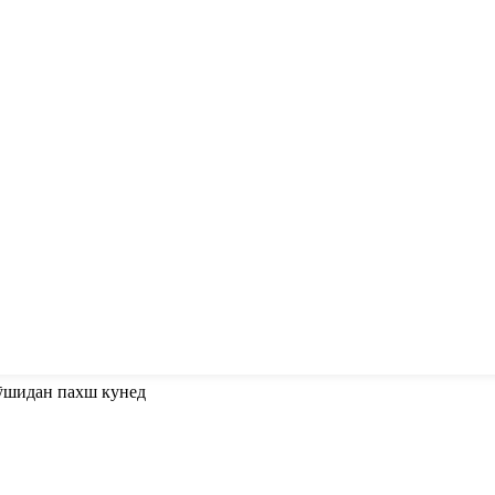
пӯшидан пахш кунед