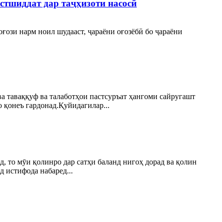
стшиддат дар таҷҳизоти насосӣ
оғози нарм ноил шудааст, ҷараёни оғозёбӣ бо ҷараёни
ва таваққуф ва талаботҳои пастсуръат ҳангоми сайругашт
 қонеъ гардонад.Қуйидагилар...
д, то мӯи қолинро дар сатҳи баланд нигоҳ дорад ва қолин
 истифода набаред...