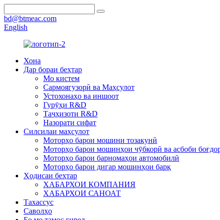
bd@btmeac.com
English
Хона
Дар бораи беҳтар
Мо кистем
Сармоягузорӣ ва Маҳсулот
Устохонаҳо ва иншоот
Гурӯҳи R&D
Таҷҳизоти R&D
Назорати сифат
Силсилаи маҳсулот
Моторҳо барои мошини тозакунӣ
Моторҳо барои мошинҳои чӯбкорӣ ва асбоби боғдо
Моторҳо барои барномаҳои автомобилӣ
Моторҳо барои дигар мошинҳои барқ
Ҳодисаи беҳтар
ХАБАРХОИ КОМПАНИЯ
ХАБАРХОИ САНОАТ
Тахассус
Саволҳо
Бо мо тамос гиред