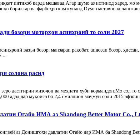
диққат интихоб карда мешавад.Агар шумо аз истинод харед, мо м
онҳо бориктар ва фарбеҳро кам кунанд.Dyson метавонад чангка
ади бозори моторҳои асинхронӣ то соли 2027
синхронӣ вазъи бозор, манзараи рақобат, андозаи бозор, ҳиссаи
...
ари солона расид
т, зеро дастгирии мизоҷон ва меҳнати хуби кормандон.Мо сол то
000 адад дар муқоиса бо 2,45 миллион маҷмӯи соли 2015 афзоиш ё
атии Огайо ИМА аз Shandong Better Motor Co., Lt
Донгвей аз Донишгоҳи давлатии Огайо дар ИМА ба Shandong Better