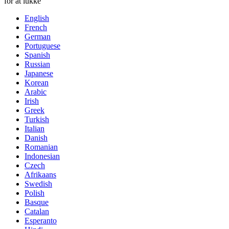
for at lukke
English
French
German
Portuguese
Spanish
Russian
Japanese
Korean
Arabic
Irish
Greek
Turkish
Italian
Danish
Romanian
Indonesian
Czech
Afrikaans
Swedish
Polish
Basque
Catalan
Esperanto