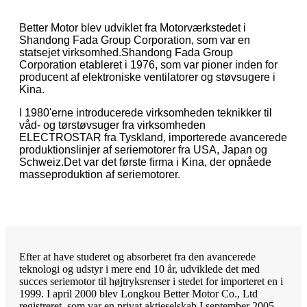
Better Motor blev udviklet fra Motorværkstedet i
Shandong Fada Group Corporation, som var en
statsejet virksomhed.Shandong Fada Group
Corporation etableret i 1976, som var pioner inden for
producent af elektroniske ventilatorer og støvsugere i
Kina.
I 1980'erne introducerede virksomheden teknikker til
våd- og tørstøvsuger fra virksomheden
ELECTROSTAR fra Tyskland, importerede avancerede
produktionslinjer af seriemotorer fra USA, Japan og
Schweiz.Det var det første firma i Kina, der opnåede
masseproduktion af seriemotorer.
Efter at have studeret og absorberet fra den avancerede
teknologi og udstyr i mere end 10 år, udviklede det med
succes seriemotor til højtryksrenser i stedet for importeret en i
1999. I april 2000 blev Longkou Better Motor Co., Ltd
registreret, som var en privat aktieselskab.I september 2005