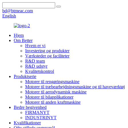
bd@btmeac.com
English
Hjem
Om Better
Hvem er vi
Investering og produkter
Værksteder og faciliteter
R&D team
R&D udstyr
Kvalitetskontrol
Produktserie
Motorer til rengøringsmaskine
Motorer til træbearbejdningsmaskine og til haveværktøj
Motorer til aerodynamisk maskine
Motorer til bilapplikationer
Motorer til anden kraftmaskine
Bedre begivenhed
FIRMANYT
INDUSTRINYT
Kvalifikationer
Ofte stillede spørgsmål