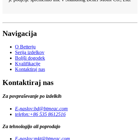
Navigacija
O Betterju
Serija izdelkov
Boljši dogodek
Kvalifikacije
Kontaktiraj nas
Kontaktiraj nas
Za povpraševanje po izdelkih
E-naslov:
bd@btmeac.com
telefon:
+86 535 8612516
Za tehnologijo ali poprodajo
E-naslov:
mkt@btmeac.com