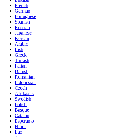
French
German
Portuguese
Spanish
Russian
Japanese
Korean
Arabic
Irish
Greek
Turkish
Italian
Danish
Romanian
Indonesian
Czech
Afrikaans
Swedish
Polish
Basque
Catalan
Esperanto
Hindi
Lao