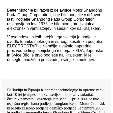
Better Motor je bil razvit iz delavnice Motor Shandong
Fada Group Corporation, ki je bilo podjetje v državni
lasti.Podjetje Shandong Fada Group Corporation,
ustanovljeno leta 1976, je bilo pionir proizvajalca
elektronskih ventilatorjev in sesalnikov na Kitajskem.
V osemdesetih letih prejšnjega stoletja je podjetje
uvedlo tehniko mokrega in suhega sesalnika podjetja
ELECTROSTAR iz Nemčije, uvažalo napredne
proizvodne linije serijskega motorja iz ZDA, Japonske
in Švice.Bilo je prvo podjetje na Kitajskem, ki je
doseglo množično proizvodnjo serijskih motorjev.
Po študiju in črpanju iz napredne tehnologije in opreme več
kot 10 let je uspešno razvil serijski motor za visokotlačni
čistilnik namesto uvoženega leta 1999. Aprila 2000 je bilo
uspešno registrirano podjetje Longkou Better Motor Co., Ltd,
ki je bilo zasebno podjetje delniško podjetje.Septembra 2005
je podjetje spremenilo ime v Shandong Better Motor Co., Ltd.