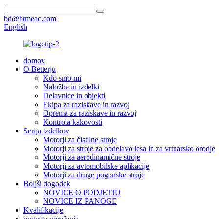
bd@btmeac.com
English
domov
O Betterju
Kdo smo mi
Naložbe in izdelki
Delavnice in objekti
Ekipa za raziskave in razvoj
Oprema za raziskave in razvoj
Kontrola kakovosti
Serija izdelkov
Motorji za čistilne stroje
Motorji za stroje za obdelavo lesa in za vrtnarsko orodje
Motorji za aerodinamične stroje
Motorji za avtomobilske aplikacije
Motorji za druge pogonske stroje
Boljši dogodek
NOVICE O PODJETJU
NOVICE IZ PANOGE
Kvalifikacije
pogosta vprašanja