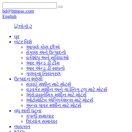
bd@btmeac.com
English
ઘર
બેટર વિશે
આપણે કોણ છીએ
રોકાણ અને ઉત્પાદનો
વર્કશોપ અને સુવિધાઓ
આર એન્ડ ડી ટીમ
આર એન્ડ ડી સાધનો
ગુણવત્તા નિયંત્રણ
ઉત્પાદન શ્રેણી
સફાઈ મશીન માટે મોટર્સ
વુડવર્કર મશીન અને ગાર્ડનિંગ ટૂલ માટે મોટર્સ
એરોડાયનેમિક મશીન માટે મોટર્સ
ઓટોમોટિવ એપ્લિકેશન્સ માટે મોટર્સ
અન્ય પાવર મશીન માટે મોટર્સ
વધુ સારી ઘટના
કંપની સમાચાર
ઉદ્યોગ સમાચાર
લાયકાત
FAQs