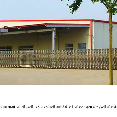
વિકસાવવામાં આવી હતી, જે રાજ્યની માલિકીની એન્ટરપ્રાઈઝ હતી.શેન્ડોંગ