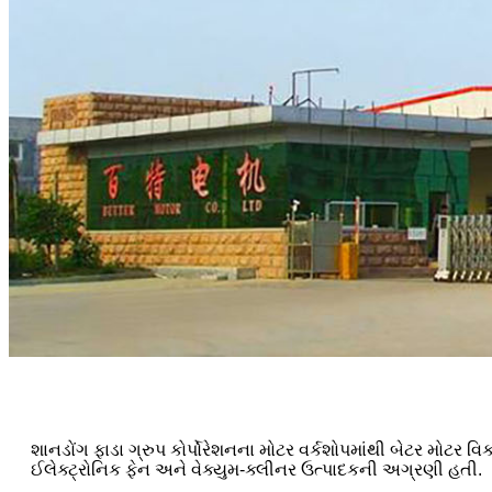
શાનડોંગ ફાડા ગ્રુપ કોર્પોરેશનના મોટર વર્કશોપમાંથી બેટર મોટર 
ઈલેક્ટ્રોનિક ફેન અને વેક્યુમ-ક્લીનર ઉત્પાદકની અગ્રણી હતી.