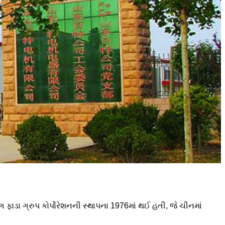
 ફાડા ગ્રુપ કોર્પોરેશનની સ્થાપના 1976માં થઈ હતી, જે ચીનમાં