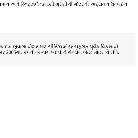
ન અને સ્વિટ્ઝર્લેન્ડમાંથી શ્રેણીની મોટરની અદ્યતન ઉત્પાદન
ચ દબાણવાળા વોશર માટે સીરિઝ મોટર સફળતાપૂર્વક વિકસાવી.
ર 2005માં, કંપનીએ નામ બદલીને શેન્ડોંગ બેટર મોટર કો., લિ.