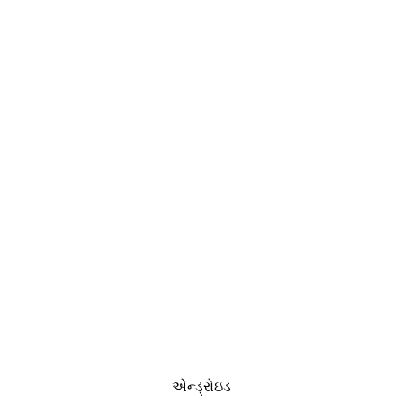
એન્ડ્રોઇડ