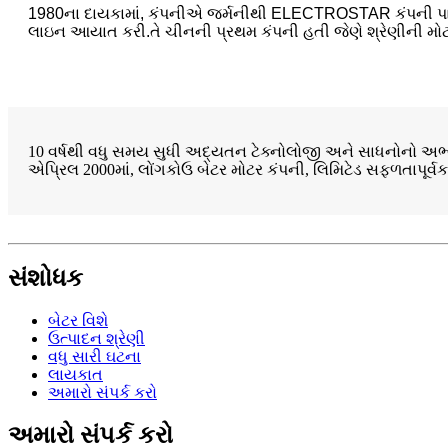
1980ના દાયકામાં, કંપનીએ જર્મનીથી ELECTROSTAR કંપની પાસેથ
લાઇન આયાત કરી.તે ચીનની પ્રથમ કંપની હતી જેણે શ્રેણીની મોટરનું 
10 વર્ષથી વધુ સમય સુધી અદ્યતન ટેક્નોલોજી અને સાધનોનો અભ્
એપ્રિલ 2000માં, લોંગકોઉ બેટર મોટર કંપની, લિમિટેડ સફળતાપૂર્વક
સંશોધક
બેટર વિશે
ઉત્પાદન શ્રેણી
વધુ સારી ઘટના
લાયકાત
અમારો સંપર્ક કરો
અમારો સંપર્ક કરો