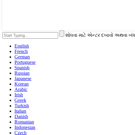
શોધવા માટે એન્ટર દબાવો અથવા બંધ
English
French
German
Portuguese
Spanish
Russian
Japanese
Korean
Arabic
Irish
Greek
Turkish
Italian
Danish
Romanian
Indonesian
Czech