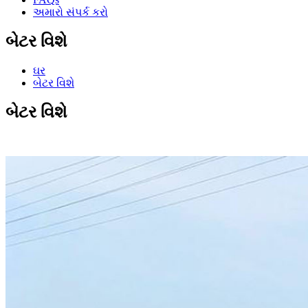
અમારો સંપર્ક કરો
બેટર વિશે
ઘર
બેટર વિશે
બેટર વિશે