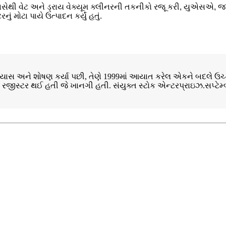
ી વેટ અને ડ્રાય વેક્યૂમ ક્લીનરની તકનીકો રજૂ કરી, યુએસએ, જાપા
મોટા પાયે ઉત્પાદન કર્યું હતું.
યાસ અને શોષણ કર્યા પછી, તેણે 1999માં આયાત કરેલ એકને બદલે ઉચ્
 રજીસ્ટર થઈ હતી જે ખાનગી હતી. સંયુક્ત સ્ટોક એન્ટરપ્રાઇઝ.સપ્ટેમ્બ