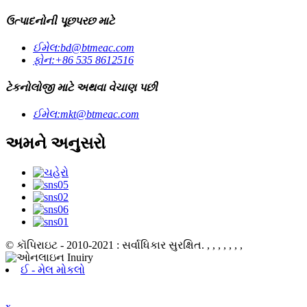
ઉત્પાદનોની પૂછપરછ માટે
ઈમેલ:
bd@btmeac.com
ફોન:
+86 535 8612516
ટેકનોલોજી માટે અથવા વેચાણ પછી
ઈમેલ:
mkt@btmeac.com
અમને અનુસરો
© કૉપિરાઇટ - 2010-2021 : સર્વાધિકાર સુરક્ષિત.
, , , , , , ,
ઈ - મેલ મોકલો
x