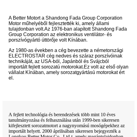
A Better Motort a Shandong Fada Group Corporation
Motor műhelyéből fejlesztették ki, amely állami
tulajdonban volt.Az 1976-ban alapított Shandong Fada
Group Corporation az elektronikus ventilátor- és
porszívógyártó úttörője volt Kínában.
Az 1980-as években a cég bevezette a németországi
ELECTROSTAR cég nedves és száraz porszívóinak
technikáját, az USA-ból, Japánból és Svájcból
importált fejlett sorozatú motorokat.Ez volt az első olyan
vállalat Kínában, amely sorozatgyártású motorokat ért
el.
A fejlett technológia és berendezések több mint 10 éves
tanulmányozása és felhasználása után 1999-ben sikeresen
kifejlesztett sorozatmotort a nagynyomású mosógépekhez az
importált helyett. 2000 áprilisában sikeresen bejegyezték a
Longkou Better Motor Co., Ltd-t, amely magántulajdonban