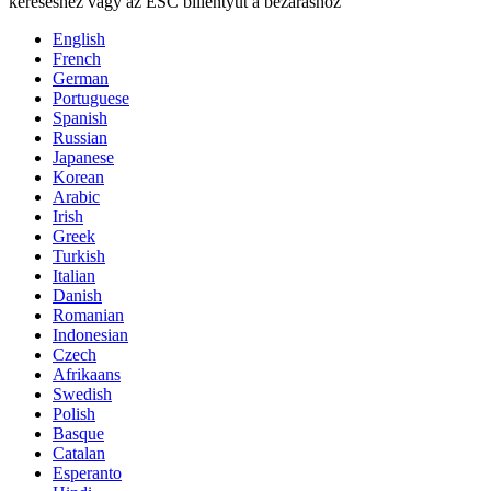
kereséshez vagy az ESC billentyűt a bezáráshoz
English
French
German
Portuguese
Spanish
Russian
Japanese
Korean
Arabic
Irish
Greek
Turkish
Italian
Danish
Romanian
Indonesian
Czech
Afrikaans
Swedish
Polish
Basque
Catalan
Esperanto