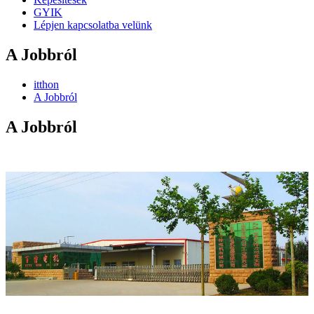
GYIK
Lépjen kapcsolatba velünk
A Jobbról
itthon
A Jobbról
A Jobbról