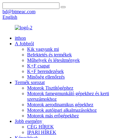
bd@btmeac.com
English
itthon
A Jobbról
Kik vagyunk mi
Befektetés és termékek
Műhelyek és létesítmények
K+F csapat
K+F berendezések
Minőség ellenőrzés
Termék sorozat
Motorok Tisztítógéphez
Motorok famegmunkáló gépekhez és kerti
szerszámokhoz
Motorok aerodinamikus gépekhez
Motorok autóipari alkalmazásokhoz
Motorok más erőgépekhez
Jobb esemény
CÉG HÍREK
IPARI HÍREK
Képesítések