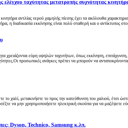
 ελέγχου ταχύτητας μετατροπής συχνότητας κινητήρα 
ινητήρα αντλίας νερού χαμηλής πίεσης έχει τα ακόλουθα χαρακτηριστι
ρα, η διαδικασία εκκίνησης είναι πολύ σταθερή και ο αντίκτυπος στο 
ου
τα χρειάζονται εύρη υψηλών ταχυτήτων, όπως εκκίνηση, επιτάχυνση, 
ύτητες.Οι προσωπικές ανάγκες πρέπει να μπορούν να ανταποκρίνονται
ε το χαλί, μετακινήστε το προς την κατεύθυνση του χαλιού, έτσι ώστε
οσέξτε να μην χρησιμοποιήσετε ηλεκτρική σκούπα για να μαζέψετε εύφ
πες: Dyson, Technico, Samsung κ.λπ.