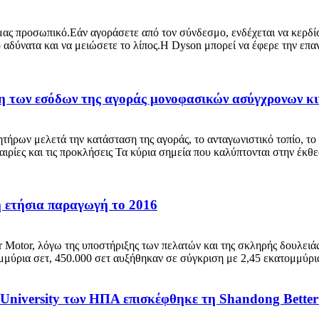
 μας προσωπικό.Εάν αγοράσετε από τον σύνδεσμο, ενδέχεται να κερδί
πιο αδύνατα και να μειώσετε το λίπος.Η Dyson μπορεί να έφερε την ε
η των εσόδων της αγοράς μονοφασικών ασύγχρονων κι
ρων μελετά την κατάσταση της αγοράς, το ανταγωνιστικό τοπίο, το μέ
υκαιρίες και τις προκλήσεις Τα κύρια σημεία που καλύπτονται στην έκ
 ετήσια παραγωγή το 2016
ter Motor, λόγω της υποστήριξης των πελατών και της σκληρής δουλει
μμύρια σετ, 450.000 σετ αυξήθηκαν σε σύγκριση με 2,45 εκατομμύρια
 University των ΗΠΑ επισκέφθηκε τη Shandong Better