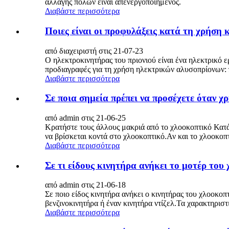
αλλαγής πόλων είναι απενεργοποιημένος.
Διαβάστε περισσότερα
Ποιες είναι οι προφυλάξεις κατά τη χρήση 
από διαχειριστή στις 21-07-23
Ο ηλεκτροκινητήρας του πριονιού είναι ένα ηλεκτρικό 
προδιαγραφές για τη χρήση ηλεκτρικών αλυσοπρίονων: πο
Διαβάστε περισσότερα
Σε ποια σημεία πρέπει να προσέχετε όταν χ
από admin στις 21-06-25
Κρατήστε τους άλλους μακριά από το χλοοκοπτικό Κατά τ
να βρίσκεται κοντά στο χλοοκοπτικό.Αν και το χλοοκοπτ
Διαβάστε περισσότερα
Σε τι είδους κινητήρα ανήκει το μοτέρ του
από admin στις 21-06-18
Σε ποιο είδος κινητήρα ανήκει ο κινητήρας του χλοοκο
βενζινοκινητήρα ή έναν κινητήρα ντίζελ.Τα χαρακτηριστ
Διαβάστε περισσότερα