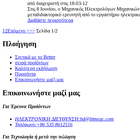
από διαχειριστή στις 18-03-12
Στις 8 Ιουνίου, ο Μηχανικός Ηλεκτρολόγων Μηχανικών 
μεταδιδακτορικό ερευνητή από το εργαστήριο ηλεκτρικώ
Διαβάστε περισσότερα
1
2
Επόμενο >
>>
Σελίδα 1/2
Πλοήγηση
Σχετικά με το Better
σειρά προϊόντων
Καλύτερη εκδήλωση
Προσόντα
Επικοινωνήστε μαζί μας
Επικοινωνήστε μαζί μας
Για Έρευνα Προϊόντων
ΗΛΕΚΤΡΟΝΙΚΗ ΔΙΕΥΘΥΝΣΗ:
bd@btmeac.com
Τηλέφωνο:
+86 535 8612516
Για Τεχνολογία ή μετά την πώληση