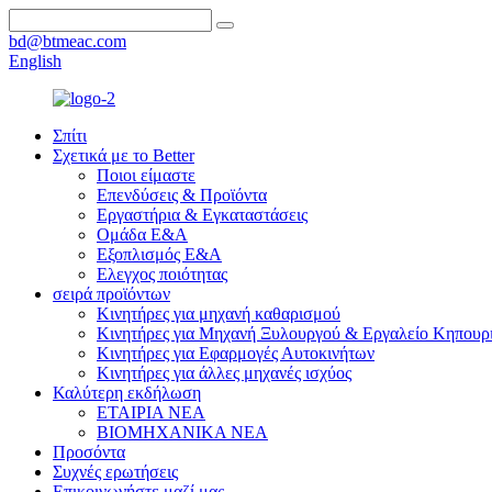
bd@btmeac.com
English
Σπίτι
Σχετικά με το Better
Ποιοι είμαστε
Επενδύσεις & Προϊόντα
Εργαστήρια & Εγκαταστάσεις
Ομάδα Ε&Α
Εξοπλισμός Ε&Α
Ελεγχος ποιότητας
σειρά προϊόντων
Κινητήρες για μηχανή καθαρισμού
Κινητήρες για Μηχανή Ξυλουργού & Εργαλείο Κηπουρ
Κινητήρες για Εφαρμογές Αυτοκινήτων
Κινητήρες για άλλες μηχανές ισχύος
Καλύτερη εκδήλωση
ΕΤΑΙΡΙΑ ΝΕΑ
ΒΙΟΜΗΧΑΝΙΚΑ ΝΕΑ
Προσόντα
Συχνές ερωτήσεις
Επικοινωνήστε μαζί μας