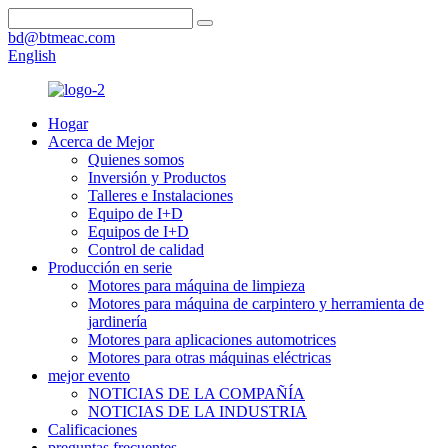
bd@btmeac.com
English
Hogar
Acerca de Mejor
Quienes somos
Inversión y Productos
Talleres e Instalaciones
Equipo de I+D
Equipos de I+D
Control de calidad
Producción en serie
Motores para máquina de limpieza
Motores para máquina de carpintero y herramienta de
jardinería
Motores para aplicaciones automotrices
Motores para otras máquinas eléctricas
mejor evento
NOTICIAS DE LA COMPAÑÍA
NOTICIAS DE LA INDUSTRIA
Calificaciones
preguntas frecuentes