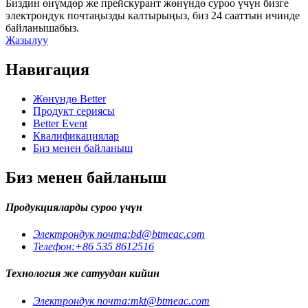
Биздин өнүмдөр же прейскурант жөнүндө суроо үчүн бизге
электрондук почтаңызды калтырыңыз, биз 24 сааттын ичинде
байланышабыз.
Жазылуу
Навигация
Жөнүндө Better
Продукт сериясы
Better Event
Квалификациялар
Биз менен байланыш
Биз менен байланыш
Продукцияларды суроо үчүн
Электрондук почта:
bd@btmeac.com
Телефон:
+86 535 8612516
Технология же сатуудан кийин
Электрондук почта:
mkt@btmeac.com