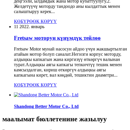
деңгээли, ылдамдык жана мотор кубаттуулугу.2.
Желдетүүчү моторду тандоодо аны кылдаттык менен
салыштыруу керек...
КӨБҮРӨӨК КӨРҮҮ
11
2022. январь
Fretsaw моторун күнүмдүк тейлөө
Fretsaw Motor мунай насосун айдоо үчүн жакшыртылган
атайын мотор болуп саналат.Негизги корпус моторду,
алдыңкы капкагын жана киргизүү өткөргүч валынан
турат.Алдыңкы аягы капкагы тепкичтүү тешик менен
камсыздалган, кириш өткөргүч алдыңкы аягы
капкагына кирет, вал көңдөй, тешиктин диаметри...
КӨБҮРӨӨК КӨРҮҮ
Shandong Better Motor Co., Ltd
маалымат бюллетенине жазылуу