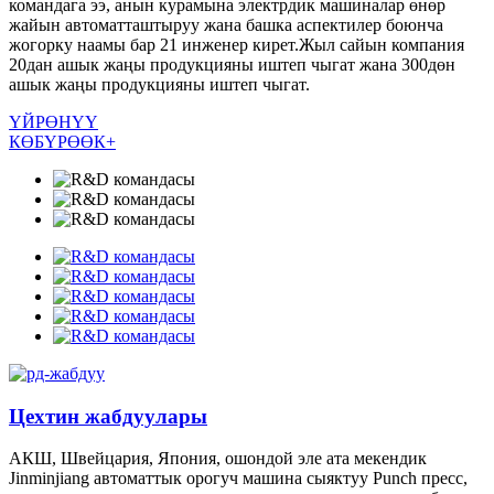
командага ээ, анын курамына электрдик машиналар өнөр
жайын автоматташтыруу жана башка аспектилер боюнча
жогорку наамы бар 21 инженер кирет.Жыл сайын компания
20дан ашык жаңы продукцияны иштеп чыгат жана 300дөн
ашык жаңы продукцияны иштеп чыгат.
ҮЙРӨНҮҮ
КӨБҮРӨӨК+
Цехтин жабдуулары
АКШ, Швейцария, Япония, ошондой эле ата мекендик
Jinminjiang автоматтык орогуч машина сыяктуу Punch пресс,