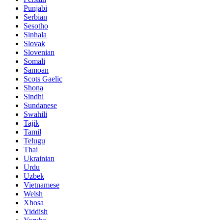
Punjabi
Serbian
Sesotho
Sinhala
Slovak
Slovenian
Somali
Samoan
Scots Gaelic
Shona
Sindhi
Sundanese
Swahili
Tajik
Tamil
Telugu
Thai
Ukrainian
Urdu
Uzbek
Vietnamese
Welsh
Xhosa
Yiddish