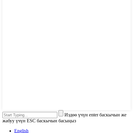
Издөө үчүн enter баскычын же
жабуу үчүн ESC баскычын басыңыз
English