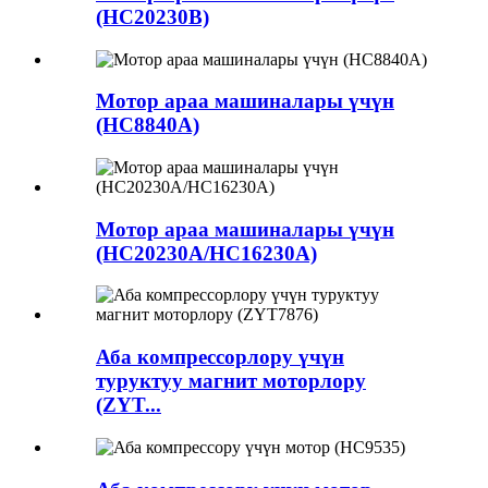
(HC20230B)
Мотор араа машиналары үчүн
(HC8840A)
Мотор араа машиналары үчүн
(HC20230A/HC16230A)
Аба компрессорлору үчүн
туруктуу магнит моторлору
(ZYT...