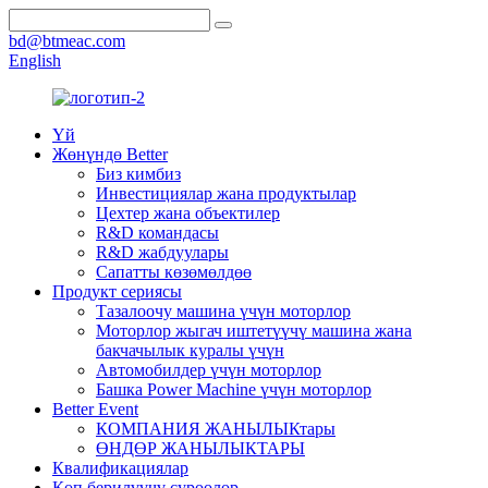
bd@btmeac.com
English
Үй
Жөнүндө Better
Биз кимбиз
Инвестициялар жана продуктылар
Цехтер жана объектилер
R&D командасы
R&D жабдуулары
Сапатты көзөмөлдөө
Продукт сериясы
Тазалоочу машина үчүн моторлор
Моторлор жыгач иштетүүчү машина жана
бакчачылык куралы үчүн
Автомобилдер үчүн моторлор
Башка Power Machine үчүн моторлор
Better Event
КОМПАНИЯ ЖАНЫЛЫКтары
ӨНДӨР ЖАНЫЛЫКТАРЫ
Квалификациялар
Көп берилүүчү суроолор