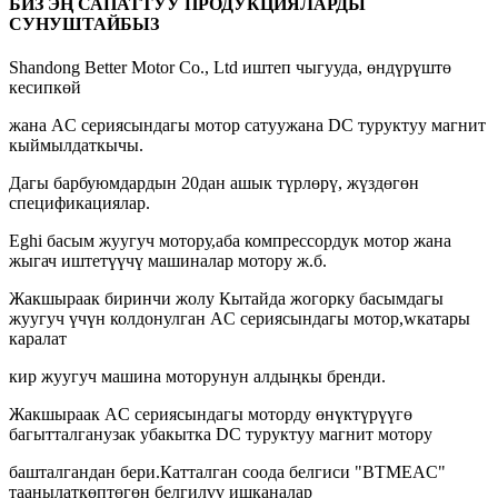
БИЗ ЭҢ САПАТТУУ ПРОДУКЦИЯЛАРДЫ
СУНУШТАЙБЫЗ
Shandong Better Motor Co., Ltd иштеп чыгууда, өндүрүштө
кесипкөй
жана AC сериясындагы мотор сатуу
жана DC туруктуу магнит
кыймылдаткычы.
Дагы бар
буюмдардын 20дан ашык түрлөрү, жүздөгөн
спецификациялар.
Eghi басым жуугуч мотору,
аба компрессордук мотор жана
жыгач иштетүүчү машиналар мотору ж.б.
Жакшыраак биринчи жолу Кытайда жогорку басымдагы
жуугуч үчүн колдонулган AC сериясындагы мотор,
w
катары
каралат
кир жуугуч машина моторунун алдыңкы бренди.
Жакшыраак AC сериясындагы моторду өнүктүрүүгө
багытталган
узак убакытка DC туруктуу магнит мотору
башталгандан бери.
Катталган соода белгиси "BTMEAC"
таанылат
көптөгөн белгилүү ишканалар