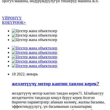
орогуч машина, өндүрүмдүүлүгүн текшерүү машина ж.б.
ҮЙРӨНҮҮ
КӨБҮРӨӨК+
18
2022. январь
желдетүүчү мотор кантип тандоо керек?
желдетүүчү мотор кантип тандоо керек?1. Ылайыктуу
желдеткичти тандоодо көңүл буруу керек болгон
биринчи параметрлер: абанын көлөмү, жалпы басымы,
эффективдүүлүгү, үн басымынын салыштырма