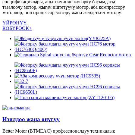
спецификациялары, анын ичинде жогорку басымдагы
тазалоочу мотор, жыгач иштетүүчү мотор, аба компрессору.
моторлор, пол процессор мотору жана желдеткич мотору.
ҮЙРӨНҮҮ
КӨБҮРӨӨК+
Изилдөө жана өнүгүү
Better Motor (BTMEAC) профессионалдуу техникалык