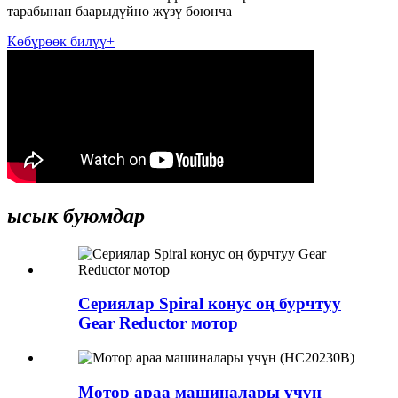
тарабынан
баары
дүйнө жүзү боюнча
Көбүрөөк билүү+
ысык буюмдар
Сериялар Spiral конус оң бурчтуу
Gear Reductor мотор
Мотор араа машиналары үчүн