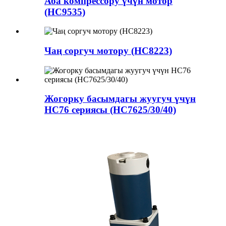
Аба компрессору үчүн мотор
(HC9535)
Чаң соргуч мотору (HC8223)
Жогорку басымдагы жуугуч үчүн
HC76 сериясы (HC7625/30/40)