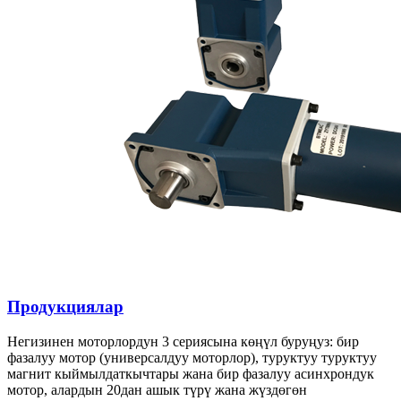
Продукциялар
Негизинен моторлордун 3 сериясына көңүл буруңуз: бир
фазалуу мотор (универсалдуу моторлор), туруктуу туруктуу
магнит кыймылдаткычтары жана бир фазалуу асинхрондук
мотор, алардын 20дан ашык түрү жана жүздөгөн