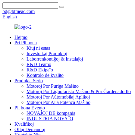
bd@btmeac.com
English
Hejmo
Pri Pli bona
Kiuj ni estas
Investo kaj Produktoj
Laborrenkontiĝoj & Instalaĵoj
R&D Teamo
R&D Ekipaĵo
Kontrolo de kvalito
Produkta Serio
Motoroj Por Puriga Maŝino
Motoroj Por Lignofaristo Maŝino & Por Ĝardenado Ilo
Motoroj Por Aŭtomobilaj Aplikoj
Motoroj Por Alia Potenca Maŝino
Pli bona Evento
NOVAĴOJ DE kompania
INDUSTRIA NOVAĴO
Kvalifikoj
Oftaj Demandoj
Kontaktu Nin