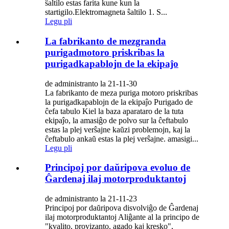
ŝaltilo estas farita kune kun la
startigilo.Elektromagneta ŝaltilo 1. S...
Legu pli
La fabrikanto de mezgranda
purigadmotoro priskribas la
purigadkapablojn de la ekipaĵo
de administranto la 21-11-30
La fabrikanto de meza puriga motoro priskribas
la purigadkapablojn de la ekipaĵo Purigado de
ĉefa tabulo Kiel la baza aparataro de la tuta
ekipaĵo, la amasiĝo de polvo sur la ĉeftabulo
estas la plej verŝajne kaŭzi problemojn, kaj la
ĉeftabulo ankaŭ estas la plej verŝajne. amasigi...
Legu pli
Principoj por daŭripova evoluo de
Ĝardenaj ilaj motorproduktantoj
de administranto la 21-11-23
Principoj por daŭripova disvolviĝo de Ĝardenaj
ilaj motorproduktantoj Aliĝante al la principo de
"kvalito, provizanto, agado kaj kresko",