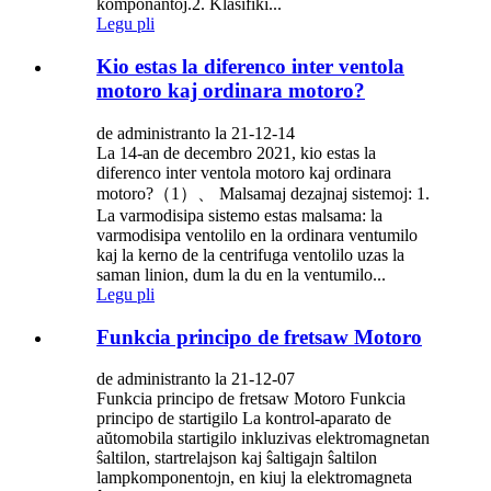
komponantoj.2. Klasifiki...
Legu pli
Kio estas la diferenco inter ventola
motoro kaj ordinara motoro?
de administranto la 21-12-14
La 14-an de decembro 2021, kio estas la
diferenco inter ventola motoro kaj ordinara
motoro?（1）、 Malsamaj dezajnaj sistemoj: 1.
La varmodisipa sistemo estas malsama: la
varmodisipa ventolilo en la ordinara ventumilo
kaj la kerno de la centrifuga ventolilo uzas la
saman linion, dum la du en la ventumilo...
Legu pli
Funkcia principo de fretsaw Motoro
de administranto la 21-12-07
Funkcia principo de fretsaw Motoro Funkcia
principo de startigilo La kontrol-aparato de
aŭtomobila startigilo inkluzivas elektromagnetan
ŝaltilon, startrelajson kaj ŝaltigajn ŝaltilon
lampkomponentojn, en kiuj la elektromagneta