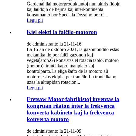
Ĝardenaj ilaj motorproduktantoj nun akiris fidojn
kaj laŭdojn de hejma kaj interkontinenta
konsumanto por Speciala Dezajno por C...
Legu pli
Kiel elekti la falĉilo-motoron
de administranto la 21-11-16
La 16-an de oktobro 2021, la gazontondilo estas
mekanika ilo por falĉi gazonon kaj
vegetaĵaron.Ĝi konsistas el rotacia tablo, motoro
(motoro), tranĉilkapo, manplato kaj
kontrolparto.La eliga ŝafto de la motoro aŭ
motoro estas ekipita per tranĉilo.La tranĉilkapo
uzas la altrapidan rotacion...
Legu pli
Fretsaw Motor-fabrikistoj inventas la
kongruan rilaton inter la frekvenca
konverta kabineto kaj la frekvenca
konverta motoro
de administranto la 21-11-09