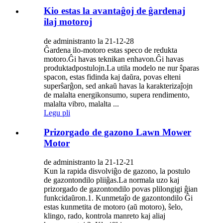
Kio estas la avantaĝoj de ĝardenaj
ilaj motoroj
de administranto la 21-12-28
Ĝardena ilo-motoro estas speco de redukta
motoro.Ĝi havas teknikan enhavon.Ĝi havas
produktadpostulojn.La utila modelo ne nur ŝparas
spacon, estas fidinda kaj daŭra, povas elteni
superŝarĝon, sed ankaŭ havas la karakterizaĵojn
de malalta energikonsumo, supera rendimento,
malalta vibro, malalta ...
Legu pli
Prizorgado de gazono Lawn Mower
Motor
de administranto la 21-12-21
Kun la rapida disvolviĝo de gazono, la postulo
de gazontondilo pliiĝas.La normala uzo kaj
prizorgado de gazontondilo povas plilongigi ĝian
funkcidaŭron.1. Kunmetaĵo de gazontondilo Ĝi
estas kunmetita de motoro (aŭ motoro), ŝelo,
klingo, rado, kontrola manreto kaj aliaj