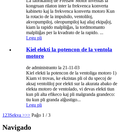
La fabrikantoj de Fretsaw Motor inventas la
kongruan rilaton inter la frekvenca konverta
kabineto kaj la frekvenca konverta motoro Kun
la rotacio de la impulsilo, ventoliloj,
akvopumpiloj, oleopumpiloj kaj aliaj ekipaĵoj,
kiam la rapido malpliiĝas, la tordmomanto
malpliiĝas per la kvadrato de la rapido. ...
Legu pli
Kiel elekti la potencon de la ventola
motoro
de administranto la 21-11-03
Kiel elekti la potencon de la ventoliga motoro 1)
Kiam vi trovas, ke ekzistas pli ol du specoj de
aksaj ventoliloj por elekti sur la akurata abako de
elekta motoro de ventolado, vi devas elekti tiun
kun pli alta efikeco kaj pli malgranda grandeco:
tiu kun pli granda alĝustigo...
Legu pli
1
2
3
Sekva >
>>
Paĝo 1 / 3
Navigado