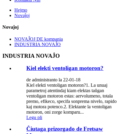
Hejmo
Novaĵoj
Novaĵoj
NOVAĴOJ DE kompania
INDUSTRIA NOVAĴO
INDUSTRIA NOVAĴO
Kiel elekti ventoligan motoron?
de administranto la 22-01-18
Kiel elekti ventoligan motoron?1. La unuaj
parametroj atentindaj kiam elektas taŭgan
ventoligan motoron estas: aervolumeno, totala
premo, efikeco, specifa sonprema nivelo, rapido
kaj motora potenco.2. Elektante la ventoligan
motoron, oni zorge komparu...
Legu pli
Ĉiutaga prizorgado de Fretsaw