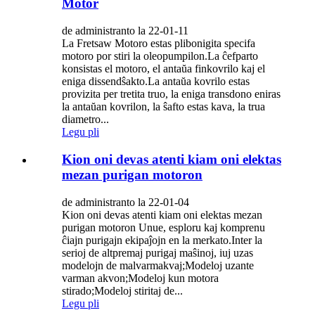
Motor
de administranto la 22-01-11
La Fretsaw Motoro estas plibonigita specifa
motoro por stiri la oleopumpilon.La ĉefparto
konsistas el motoro, el antaŭa finkovrilo kaj el
eniga dissendŝakto.La antaŭa kovrilo estas
provizita per tretita truo, la eniga transdono eniras
la antaŭan kovrilon, la ŝafto estas kava, la trua
diametro...
Legu pli
Kion oni devas atenti kiam oni elektas
mezan purigan motoron
de administranto la 22-01-04
Kion oni devas atenti kiam oni elektas mezan
purigan motoron Unue, esploru kaj komprenu
ĉiajn purigajn ekipaĵojn en la merkato.Inter la
serioj de altpremaj purigaj maŝinoj, iuj uzas
modelojn de malvarmakvaj;Modeloj uzante
varman akvon;Modeloj kun motora
stirado;Modeloj stiritaj de...
Legu pli