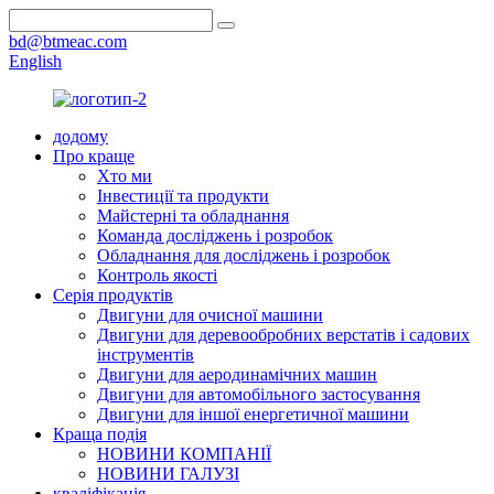
bd@btmeac.com
English
додому
Про краще
Хто ми
Інвестиції та продукти
Майстерні та обладнання
Команда досліджень і розробок
Обладнання для досліджень і розробок
Контроль якості
Серія продуктів
Двигуни для очисної машини
Двигуни для деревообробних верстатів і садових
інструментів
Двигуни для аеродинамічних машин
Двигуни для автомобільного застосування
Двигуни для іншої енергетичної машини
Краща подія
НОВИНИ КОМПАНІЇ
НОВИНИ ГАЛУЗІ
кваліфікація