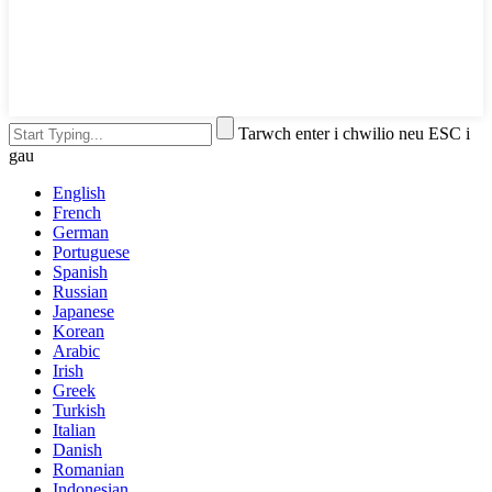
Tarwch enter i chwilio neu ESC i
gau
English
French
German
Portuguese
Spanish
Russian
Japanese
Korean
Arabic
Irish
Greek
Turkish
Italian
Danish
Romanian
Indonesian