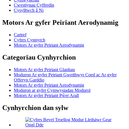
Cwestiynau Cyffredin
Cysylltwch â Ni
Motors Ar gyfer Peiriant Aerodynamig
Cartref
Cyfres Cynnyrch
Motors Ar gyfer Peiriant Aerodynamig
Categorïau Cynhyrchion
Motors Ar gyfer Peiriant Glanhau
Moduron Ar gyfer Peiriant Gweithwyr Coed ac Ar gyfer
Offeryn Garddio
Motors Ar gyfer Peiriant Aerodynamig
Moduron ar gyfer Cymwysiadau Modurol
Motors Ar gyfer Peiriant Pŵer Arall
Cynhyrchion dan sylw