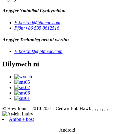
Ar gyfer Ymholiad Cynhyrchion
E-bost:
bd@btmeac.com
Ffôn:
+86 535 8612516
Ar gyfer Technoleg neu ôl-werthu
E-bost:
mkt@btmeac.com
Dilynwch ni
© Hawlfraint - 2010-2021 : Cedwir Pob Hawl.
, , , , , , ,
Anfon e-bost
Android