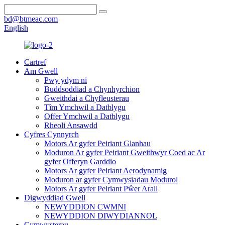
bd@btmeac.com
English
Cartref
Am Gwell
Pwy ydym ni
Buddsoddiad a Chynhyrchion
Gweithdai a Chyfleusterau
Tîm Ymchwil a Datblygu
Offer Ymchwil a Datblygu
Rheoli Ansawdd
Cyfres Cynnyrch
Motors Ar gyfer Peiriant Glanhau
Moduron Ar gyfer Peiriant Gweithwyr Coed ac Ar
gyfer Offeryn Garddio
Motors Ar gyfer Peiriant Aerodynamig
Moduron ar gyfer Cymwysiadau Modurol
Motors Ar gyfer Peiriant Pŵer Arall
Digwyddiad Gwell
NEWYDDION CWMNI
NEWYDDION DIWYDIANNOL
Cymwysterau