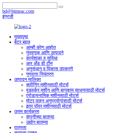
bd@btmeac.com
इंग्रजी
मुख्यपृष्ठ
बेटर बद्दल
आम्ही कोण आहोत
गुंतवणूक आणि उत्पादने
कार्यशाळा व सुविधा
आर अँड डी टीम
अनुसंधान व विकास उपकरणे
गुणवत्ता नियंत्रण
उत्पादन मालिका
क्लीनिंग मशीनसाठी मोटर्स
वुडवर्कर मशीन आणि बागकाम साधनासाठी मोटर्स
एरोडायनामिक मशीनसाठी मोटर्स
मोटर वाहन अनुप्रयोगांसाठी मोटर्स
इतर पॉवर मशीनसाठी मोटर्स
उत्तम कार्यक्रम
कंपनीच्या बातम्या
उद्योग बातम्या
पात्रता
सामान्य प्रश्न