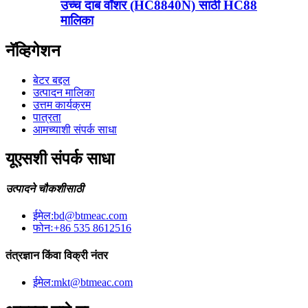
उच्च दाब वॉशर (HC8840N) साठी HC88
मालिका
नॅव्हिगेशन
बेटर बद्दल
उत्पादन मालिका
उत्तम कार्यक्रम
पात्रता
आमच्याशी संपर्क साधा
यूएसशी संपर्क साधा
उत्पादने चौकशीसाठी
ईमेल:
bd@btmeac.com
फोनः
+86 535 8612516
तंत्रज्ञान किंवा विक्री नंतर
ईमेल:
mkt@btmeac.com