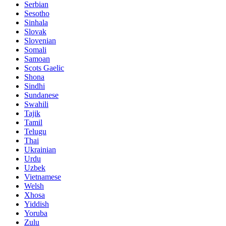
Serbian
Sesotho
Sinhala
Slovak
Slovenian
Somali
Samoan
Scots Gaelic
Shona
Sindhi
Sundanese
Swahili
Tajik
Tamil
Telugu
Thai
Ukrainian
Urdu
Uzbek
Vietnamese
Welsh
Xhosa
Yiddish
Yoruba
Zulu