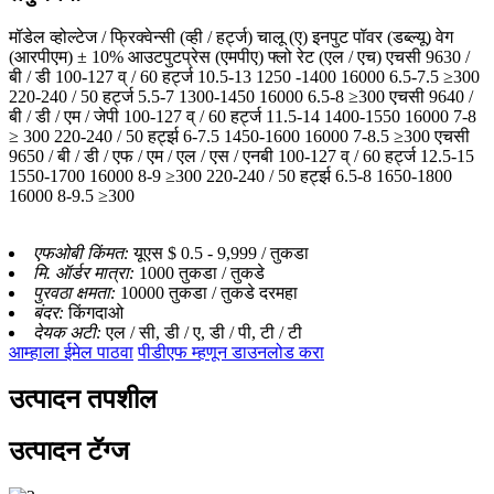
मॉडेल व्होल्टेज / फ्रिक्वेन्सी (व्ही / हर्ट्ज) चालू (ए) इनपुट पॉवर (डब्ल्यू) वेग
(आरपीएम) ± 10% आउटपुटप्रेस (एमपीए) फ्लो रेट (एल / एच) एचसी 9630 /
बी / डी 100-127 व् / 60 हर्ट्ज 10.5-13 1250 -1400 16000 6.5-7.5 ≥300
220-240 / 50 हर्ट्ज 5.5-7 1300-1450 16000 6.5-8 ≥300 एचसी 9640 /
बी / डी / एम / जेपी 100-127 व् / 60 हर्ट्ज 11.5-14 1400-1550 16000 7-8
≥ 300 220-240 / 50 हर्ट्झ 6-7.5 1450-1600 16000 7-8.5 ≥300 एचसी
9650 / बी / डी / एफ / एम / एल / एस / एनबी 100-127 व् / 60 हर्ट्ज 12.5-15
1550-1700 16000 8-9 ≥300 220-240 / 50 हर्ट्झ 6.5-8 1650-1800
16000 8-9.5 ≥300
एफओबी किंमत:
यूएस $ 0.5 - 9,999 / तुकडा
मि. ऑर्डर मात्रा:
1000 तुकडा / तुकडे
पुरवठा क्षमता:
10000 तुकडा / तुकडे दरमहा
बंदर:
किंगदाओ
देयक अटी:
एल / सी, डी / ए, डी / पी, टी / टी
आम्हाला ईमेल पाठवा
पीडीएफ म्हणून डाउनलोड करा
उत्पादन तपशील
उत्पादन टॅग्ज