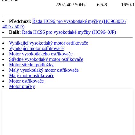
220-240 / 50Hz
6,5-8
1650-1
Předchozí:
Řada HC96 pro vysokotlaké myčky (HC9630D /
40D / 50D)
Další:
Řada HC96 pro vysokotlaké myčky (HC9640JP)
Vynikající vysokotlaký motor ostřikovače
Vynikající motor ostřikovače
Motor vysokotlakého ostřikovače
Středně vysokotlaký motor ostřikovače
Motor střední podložky
Malý vysokotlaký motor ostřikovače
Malý motor ostřikovače
Motor ostřikovače
Motor pračky