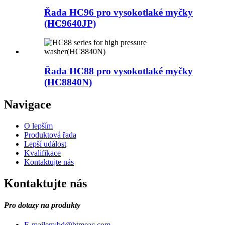
Řada HC96 pro vysokotlaké myčky
(HC9640JP)
Řada HC88 pro vysokotlaké myčky
(HC8840N)
Navigace
O lepším
Produktová řada
Lepší událost
Kvalifikace
Kontaktujte nás
Kontaktujte nás
Pro dotazy na produkty
E-mailem:
bd@btmeac.com