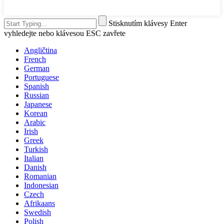
Stisknutím klávesy Enter
vyhledejte nebo klávesou ESC zavřete
Angličtina
French
German
Portuguese
Spanish
Russian
Japanese
Korean
Arabic
Irish
Greek
Turkish
Italian
Danish
Romanian
Indonesian
Czech
Afrikaans
Swedish
Polish