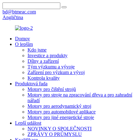
bd@btmeac.com
Angličtina
Domov
O lepším
Kdo jsme
Investice a produkty
Dílny a zařízení
Tým výzkumu a vývoje
Zařízení pro výzkum a vývoj
Kontrola kvality
Produktová řada
Motory pro čištění strojů
Motory pro stroje na zpracování dřeva a pro zahradní
nářadí
Motory pro aerodynamický stroj
Motory pro automobilové aplikace
Motory pro jiné energetické stroje
Lepší událost
NOVINKY O SPOLEČNOSTI
ZPRÁVY O PRŮMYSLU
Kvalifikace