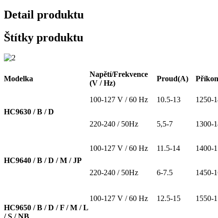
Detail produktu
Štítky produktu
Napětí
/Frekvence
Modelka
Proud
(A)
Příko
(V / Hz)
100-127 V / 60 Hz
10.5-13
1250-1
HC9630 / B / D
220-240 / 50Hz
5,5-7
1300-1
100-127 V / 60 Hz
11.5-14
1400-1
HC9640 / B / D / M / JP
220-240 / 50Hz
6-7.5
1450-1
100-127 V / 60 Hz
12.5-15
1550-1
HC9650 / B / D / F / M / L
/ S / NB