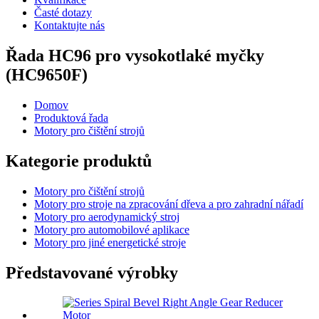
Časté dotazy
Kontaktujte nás
Řada HC96 pro vysokotlaké myčky
(HC9650F)
Domov
Produktová řada
Motory pro čištění strojů
Kategorie produktů
Motory pro čištění strojů
Motory pro stroje na zpracování dřeva a pro zahradní nářadí
Motory pro aerodynamický stroj
Motory pro automobilové aplikace
Motory pro jiné energetické stroje
Představované výrobky