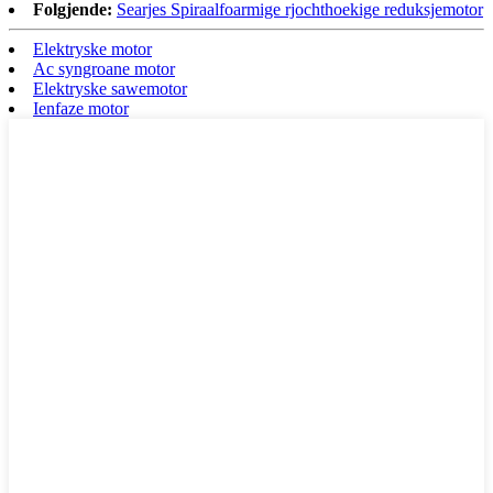
Folgjende:
Searjes Spiraalfoarmige rjochthoekige reduksjemotor
Elektryske motor
Ac syngroane motor
Elektryske sawemotor
Ienfaze motor