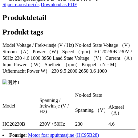
Stjoer e-post nei ús
Download as PDF
Produktdetail
Produkt tags
Model Voltage / Frekwinsje (V / Hz) No-load State Voltage （V）
Stroom （A） Power （W） Speed ​​（rpm） HC20230B 230V /
50Hz 230 4.6 1000 3950 Laad State Voltage （V） Current （A）
Input Power （ W） Snelheid （rpm） Koppel （N · M）
Utfiermacht Power W） 230 9,5 2000 2650 3,6 1000
No-load State
Spanning /
Model
frekwinsje (V /
Aktueel
Spanning （V）
Hz)
（A）
HC20230B
230V / 50Hz
230
4.6
Foarige:
Motor foar spuitmasjine (HC95B28)