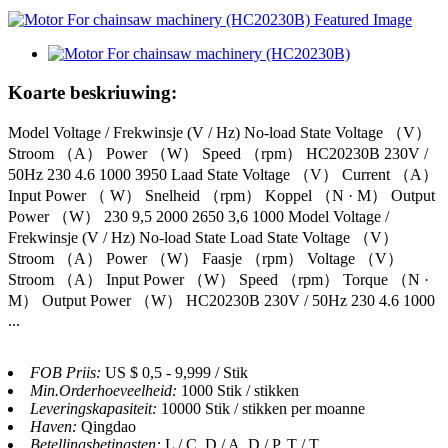
Koarte beskriuwing:
Model Voltage / Frekwinsje (V / Hz) No-load State Voltage （V）
Stroom （A） Power （W） Speed ​​（rpm） HC20230B 230V /
50Hz 230 4.6 1000 3950 Laad State Voltage （V） Current （A）
Input Power （ W） Snelheid （rpm） Koppel （N · M） Output
Power （W） 230 9,5 2000 2650 3,6 1000 Model Voltage /
Frekwinsje (V / Hz) No-load State Load State Voltage （V）
Stroom （A） Power （W） Faasje （rpm） Voltage （V）
Stroom （A） Input Power （W） Speed ​​（rpm） Torque （N ·
M） Output Power （W） HC20230B 230V / 50Hz 230 4.6 1000
...
FOB Priis:
US $ 0,5 - 9,999 / Stik
Min.Orderhoeveelheid:
1000 Stik / stikken
Leveringskapasiteit:
10000 Stik / stikken per moanne
Haven:
Qingdao
Betellingsbetingsten:
L / C, D / A, D / P, T / T