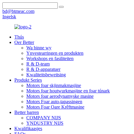
bd@btmeac.com
Ingelsk
Thús
Oer Better
Wa binne wy
Ynvestearringen en produkten
Workshops en fasiliteiten
R & D-team
R & D-apparatuer
Kwaliteitsbeweitsing
Produkt Series
Motors foar skjinmakmasjine
Motors foar houtwurkmasjine en foar túnark
Motors foar aerodynamyske masine
Motors Foar auto-tapassingen
Motors Foar Oare Krêftmasine
Better barren
COMPANY NIJS
YNDUSTRY NIJS
Kwalifikaasjes
FAQs