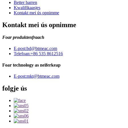
Better barren
Kwalifikaasjes
Kontakt mei ús opnimme
Kontakt mei ús opnimme
Foar produktenfraach
E-post:
bd@btmeac.com
Telefoan:
+86 535 8612516
Foar technology as neiferkeap
E-post:
mkt@btmeac.com
folgje ús