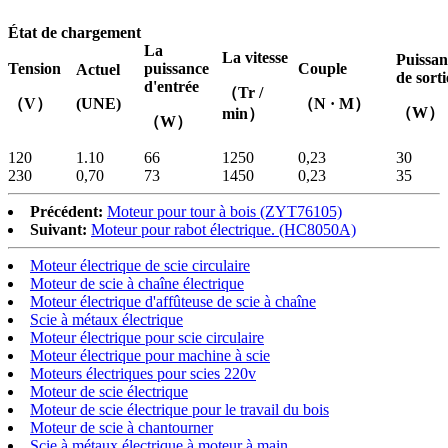
État de chargement
La
La vitesse
Puissan
Tension
puissance
Couple
Actuel
de sorti
d'entrée
（Tr /
（V）
(UNE)
（N · M）
（
min）
（W）
120
1.10
66
1250
0,23
30
230
0,70
73
1450
0,23
35
Précédent:
Moteur pour tour à bois (ZYT76105)
Suivant:
Moteur pour rabot électrique. (HC8050A)
Moteur électrique de scie circulaire
Moteur de scie à chaîne électrique
Moteur électrique d'affûteuse de scie à chaîne
Scie à métaux électrique
Moteur électrique pour scie circulaire
Moteur électrique pour machine à scie
Moteurs électriques pour scies 220v
Moteur de scie électrique
Moteur de scie électrique pour le travail du bois
Moteur de scie à chantourner
Scie à métaux électrique à moteur à main