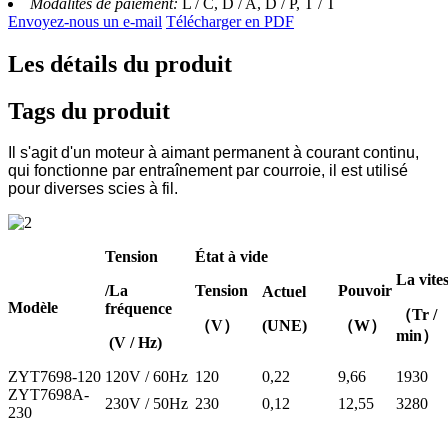
Modalités de paiement:
L / C, D / A, D / P, T / T
Envoyez-nous un e-mail
Télécharger en PDF
Les détails du produit
Tags du produit
Il s'agit d'un moteur à aimant permanent à courant continu,
qui fonctionne par entraînement par courroie, il est utilisé
pour diverses scies à fil.
Tension
État à vide
La vite
/La
Tension
Pouvoir
Actuel
Modèle
fréquence
（Tr /
（V）
(UNE)
（W）
min）
(V / Hz)
ZYT7698-120
120V / 60Hz
120
0,22
9,66
1930
ZYT7698A-
230V / 50Hz
230
0,12
12,55
3280
230