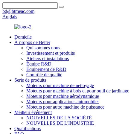
bd@btmeac.com
Anglais
Domicile
À propos de Better
Qui sommes nous
Investissement et produits
Ateliers et installations
Équipe R&D
Équipement de R&D
Contrôle de qualité
Serie de produits
Moteurs pour machine de nettoyage
Moteurs pour machine à bois et pour outil de jardinage
Moteurs pour machine aérodynamique
Moteurs pour applications automobiles
Moteurs pour autre machine de puissance
Meilleur événement
NOUVELLES DE LA SOCIÉTÉ
NOUVELLES DE L'INDUSTRIE
Qualifications
FAQ