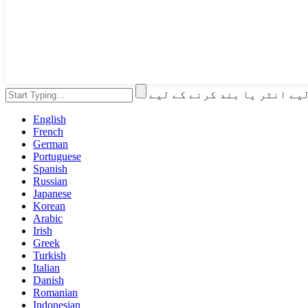
English
French
German
Portuguese
Spanish
Russian
Japanese
Korean
Arabic
Irish
Greek
Turkish
Italian
Danish
Romanian
Indonesian