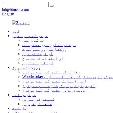
bd@btmeac.com
English
گھر
بہتر کے بارے میں
ہم کون ہیں
سرمایہ کاری اور مصنوعات
ورکشاپس اور سہولیات
آر اینڈ ڈی ٹیم
آر اینڈ ڈی کا سامان
کوالٹی کنٹرول
پروڈکٹ سیریز
صفائی کی مشین کے لیے موٹرز
 کے لیے موٹرز اور باغبانی کے آلے کے لیے
ایروڈینامک مشین کے لیے موٹرز
آٹوموٹو ایپلی کیشنز کے لیے موٹرز
دوسری پاور مشین کے لیے موٹرز
بہتر واقعہ
کمپنی کی خبریں
صنعت کی خبریں
قابلیت
اکثر پوچھے گئے سوالات