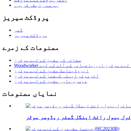
ہم سے رابطہ کریں۔
پروڈکٹ سیریز
گھر
پروڈکٹ سیریز
مصنوعات کے زمرے
صفائی کی مشین کے لیے موٹرز
 مشین کے لیے موٹرز اور باغبانی کے آلے کے لیے
ایروڈینامک مشین کے لیے موٹرز
آٹوموٹو ایپلی کیشنز کے لیے موٹرز
دوسری پاور مشین کے لیے موٹرز
نمایاں مصنوعات
رل بیول رائٹ اینگل گیئر ریڈوسر موٹر