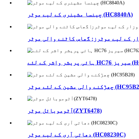
چینسا مشینری کے لیے موٹر (HC8840A)
HC7625/3)
والی مشین کے لئے موٹر (HC95B28)
آٹوموبائل موٹر(ZYT6478)
دھاتی آری کے لیے موٹر (HC08230C)