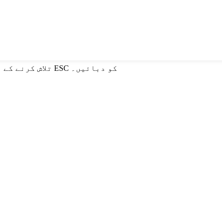
تلاش کرنے کے لیے انٹر یا بند کرنے کے لیے ESC کو دبائیں۔