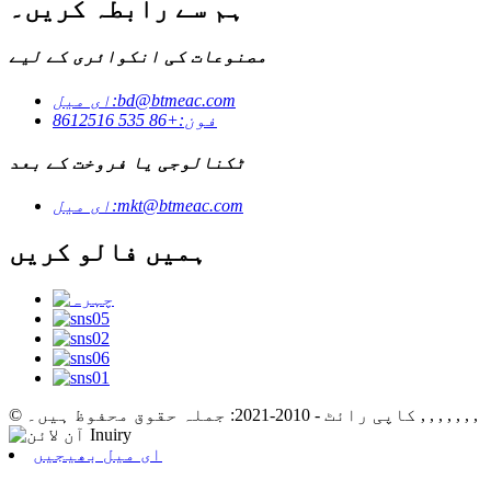
ہم سے رابطہ کریں۔
مصنوعات کی انکوائری کے لیے
bd@btmeac.com
ای میل:
فون:
+86 535 8612516
ٹکنالوجی یا فروخت کے بعد
mkt@btmeac.com
ای میل:
ہمیں فالو کریں
, , , , , , ,
© کاپی رائٹ - 2010-2021: جملہ حقوق محفوظ ہیں۔
ای میل بھیجیں