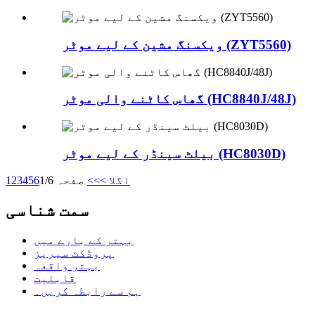
ویکسنگ مشین کے لیے موٹر (ZYT5560)
گھاس کاٹنے والی موٹر (HC8840J/48J)
بیلٹ سینڈر کے لیے موٹر (HC8030D)
اگلا >
>>
صفحہ 1/6
6
5
4
3
2
1
سمت شناسی
بہتر کے بارے میں
پروڈکٹ سیریز
بہتر واقعہ
قابلیت
ہم سے رابطہ کریں۔