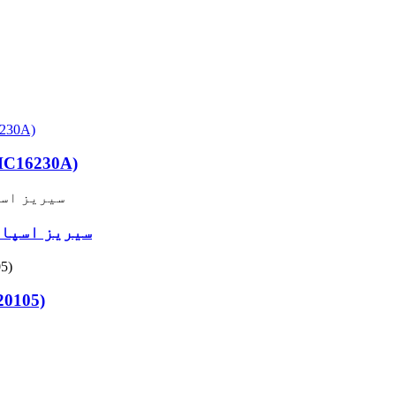
چینسا مشینری کے لیے
سیریز اسپائ
فرش ٹوٹی ہوئی مشین 