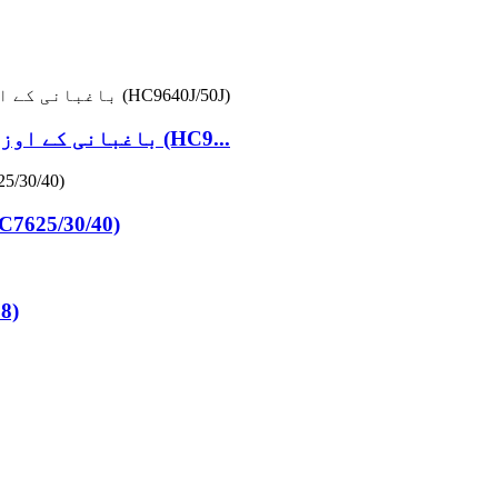
باغبانی کے اوزار کے لیے موٹرز: گھاس کاٹنے والی موٹر (HC9...
ہائی پریشر واشر کے لئے HC76 سیریز (0/40
چھڑکنے 